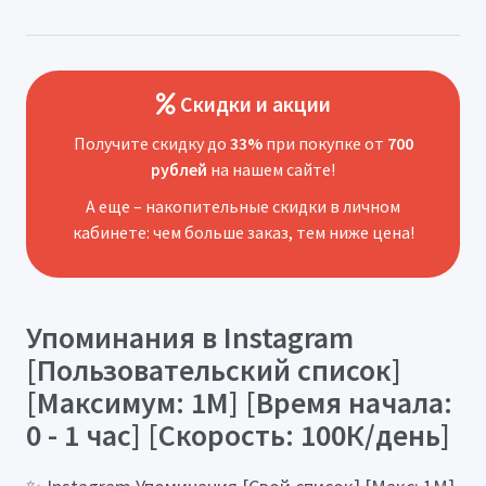
Скидки и акции
Получите скидку до
33%
при покупке от
700
рублей
на нашем сайте!
А еще – накопительные скидки в личном
кабинете: чем больше заказ, тем ниже цена!
Упоминания в Instagram
[Пользовательский список]
[Максимум: 1М] [Время начала:
0 - 1 час] [Скорость: 100К/день]