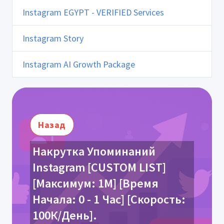
Instagram EGYPT - VERIFIED Services
Instagram Story
Instagram AI Growth Package
Назад
Накрутка Упоминаний
Instagram [CUSTOM LIST]
[Максимум: 1М] [Время
Начала: 0 - 1 Час] [Скорость:
100К/День].