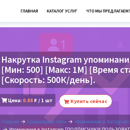
ГЛАВНАЯ
КАТАЛОГ УСЛУГ
ЧТО МЫ ПРЕДЛАГАЕМ
Накрутка Instagram упоминани
[Мин: 500] [Макс: 1М] [Время ста
[Скорость: 500К/день].
Цена:
0.88
₽ / 1 шт
Купить сейчас
Главная
Социальные сети
Упоминания в Instagram
Упоминания в Instagram [ПОДПИСЧИКИ ПОЛЬЗОВАТЕЛ