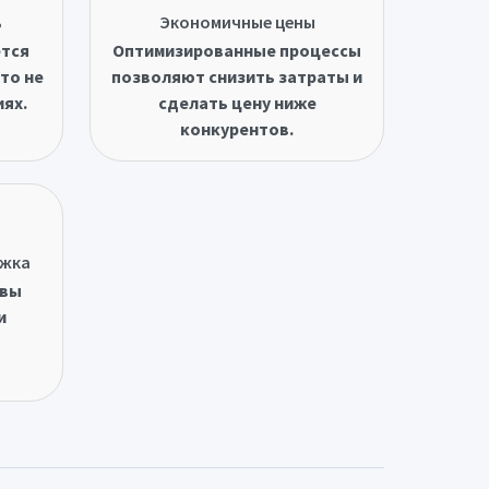
ь
Экономичные цены
ётся
Оптимизированные процессы
то не
позволяют снизить затраты и
иях.
сделать цену ниже
конкурентов.
ржка
овы
и