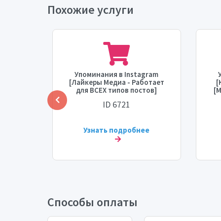
Похожие услуги
gram
Упоминания в Instagram
анное
[Лайкеры Медиа - Работает
[
мум: 5
для ВСЕХ типов постов]
[М
-1 час]
[Максимум: 30K]
ID 6721
/день]
[Пополнение: Нет] [Время
запуска: 24 - 72 часа]
[Скорость: 5K/день]
ее
Узнать подробнее
Способы оплаты