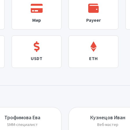
Мир
Payeer
USDT
ETH
Трофимова Ева
Кузнецов Иван
SMM-специалист
Веб-мастер