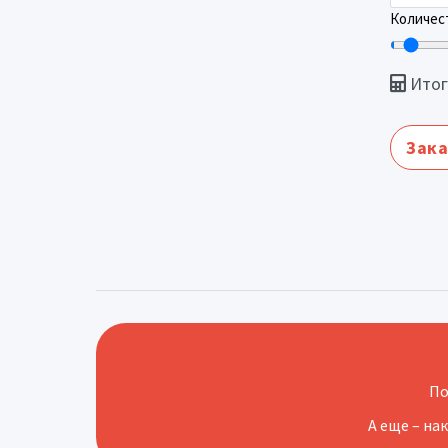
Количест
Итог
Зака
По
А еще – на