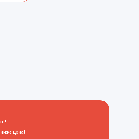
те!
 ниже цена!