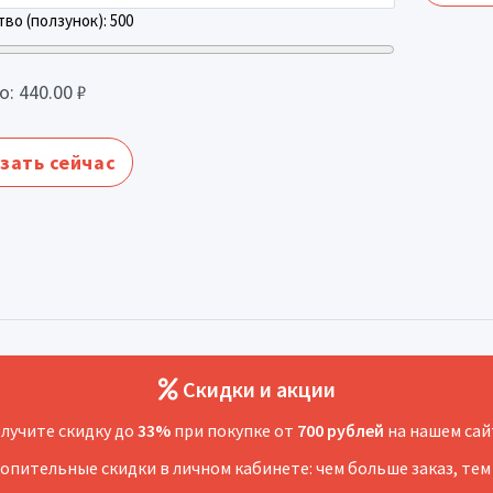
во (ползунок):
500
о:
440.00
₽
зать сейчас
Скидки и акции
лучите скидку до
33%
при покупке от
700 рублей
на нашем сай
копительные скидки в личном кабинете: чем больше заказ, тем