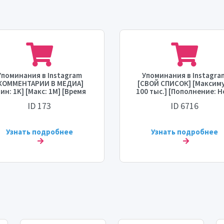
Упоминания в Instagram
Упоминания в Instagra
КОММЕНТАРИИ В МЕДИА]
[СВОЙ СПИСОК] [Максиму
ин: 1K] [Макс: 1M] [Время
100 тыс.] [Пополнение: Н
начала: 1 - 12 часов]
[Время старта: 0 - 24 час
ID 173
ID 6716
[Скорость: 300K/день]
[Скорость: 10 тыс./день
Узнать подробнее
Узнать подробнее