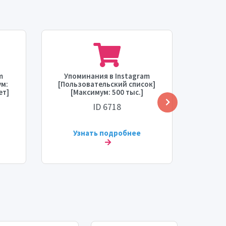
m
Упоминания в Instagram
Упо
м:
[Пользовательский список]
[Поль
ет]
[Максимум: 500 тыс.]
[Ма
а]
[Пополнение: Нет] [Время
начала
ID 6718
]
запуска: 0 - 24 часа]
[Скорость: 10 тыс./день]
Узнать подробнее
У