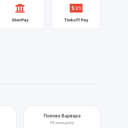
SberPay
Tinkoff Pay
Попова Варвара
PR-менеджер