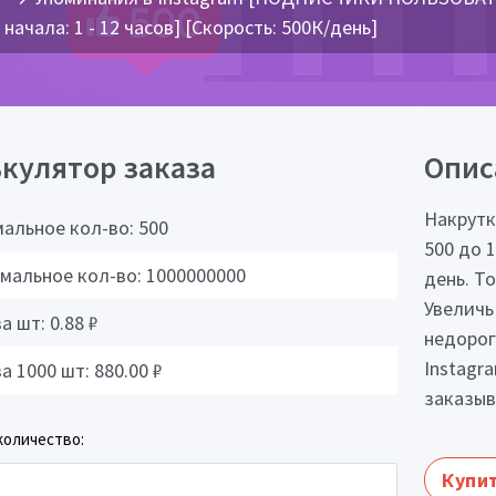
начала: 1 - 12 часов] [Скорость: 500К/день]
кулятор заказа
Опис
Накрутк
альное кол-во:
500
500 до 1
мальное кол-во:
1000000000
день. Т
Увеличь
за шт:
0.88
₽
недорог
Instagr
за 1000 шт:
880.00
₽
заказыв
количество:
Купит