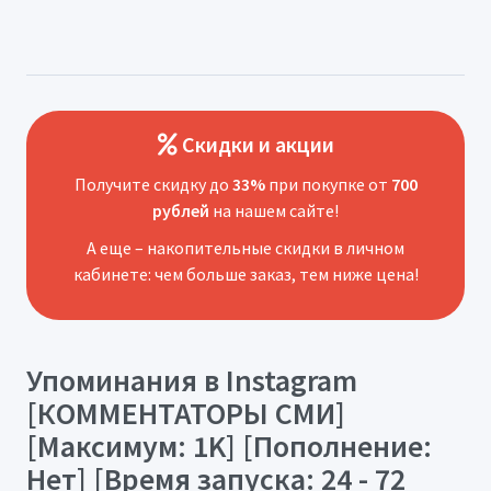
Скидки и акции
Получите скидку до
33%
при покупке от
700
рублей
на нашем сайте!
А еще – накопительные скидки в личном
кабинете: чем больше заказ, тем ниже цена!
Упоминания в Instagram
[КОММЕНТАТОРЫ СМИ]
[Максимум: 1K] [Пополнение:
Нет] [Время запуска: 24 - 72