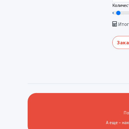
Количест
Итог
Зака
По
А еще – на