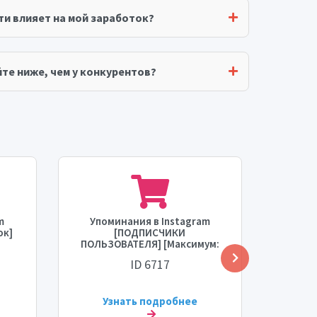
ти влияет на мой заработок?
те ниже, чем у конкурентов?
m
Упоминания в Instagram
Упо
ок]
[ПОДПИСЧИКИ
ПОЛЬЗОВАТЕЛЯ] [Максимум:
ПОЛЬ
мя
100 тыс.] [Пополнение: Нет]
[Макс:
ID 6717
[Время начала: 0 - 24 часа]
12 ча
]
[Скорость: 10 тыс./день]
Узнать подробнее
У