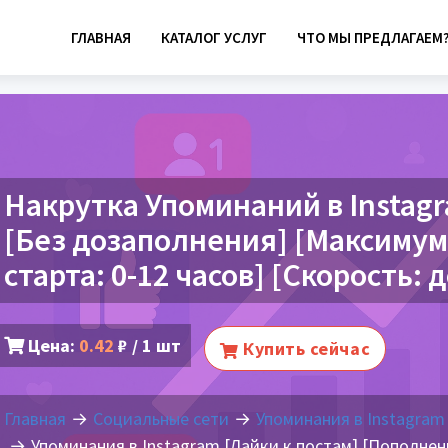
ГЛАВНАЯ
КАТАЛОГ УСЛУГ
ЧТО МЫ ПРЕДЛАГАЕМ
Накрутка Упоминаний в Instagr
[Без дозаполнения] [Максимум
старта: 0-12 часов] [Скорость: д
Цена:
0.42
₽ / 1 шт
Купить сейчас
Главная
Социальные сети
Упоминания в Instagram
Упоминания в Instagram [Лайки к постам] [Пополнени