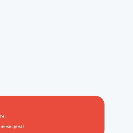
те!
 ниже цена!