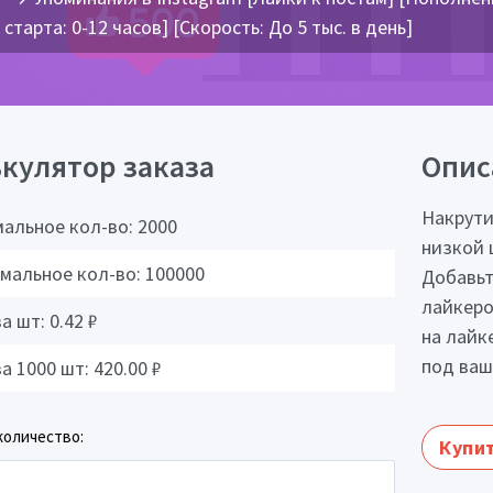
старта: 0-12 часов] [Скорость: До 5 тыс. в день]
кулятор заказа
Опис
Накрути
альное кол-во:
2000
низкой 
мальное кол-во:
100000
Добавьт
лайкеро
за шт:
0.42
₽
на лайк
под ваш
за 1000 шт:
420.00
₽
количество:
Купит