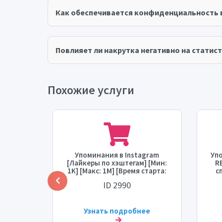
Как обеспечивается конфиденциальность 
Повлияет ли накрутка негативно на статист
Похожие услуги
gram
Упоминания в Instagram
Упо
симум:
[Лайкеры по хэштегам] [Мин:
R
: 0 - 24
1K] [Макс: 1M] [Время старта:
с
тыс./
1 - 12 часов] [Скорость: 300K/
[
ID 2990
день]
ее
Узнать подробнее