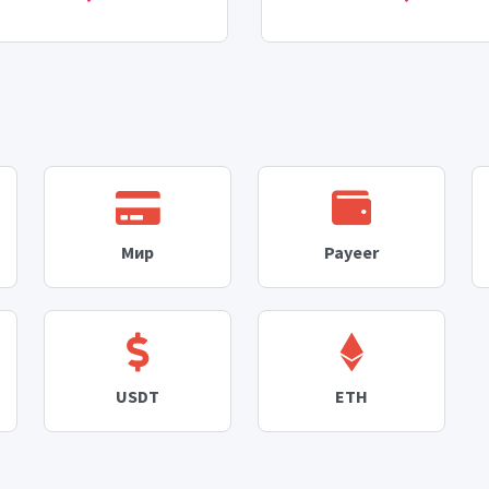
Мир
Payeer
USDT
ETH