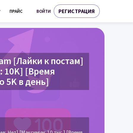
РЕГИСТРАЦИЯ
ВОЙТИ
?
ПРАЙС
am [Лайки к постам]
: 10K] [Время
о 5K в день]
е: Нет] [Максимум: 10 тыс.] [Время