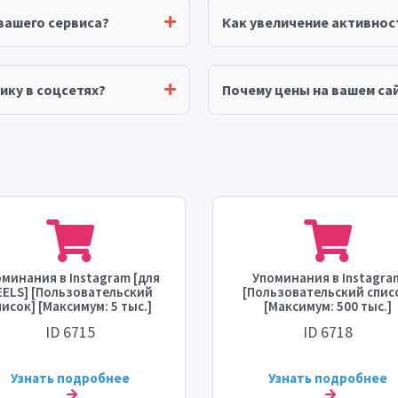
вашего сервиса?
Как увеличение активнос
ику в соцсетях?
Почему цены на вашем сай
минания в Instagram [для
Упоминания в Instagra
EELS] [Пользовательский
[Пользовательский спис
писок] [Максимум: 5 тыс.]
[Максимум: 500 тыс.]
Пополнение: Нет] [Время
[Пополнение: Нет] [Вре
ID 6715
ID 6718
старта: 24 - 48 часов]
запуска: 0 - 24 часа]
[Скорость: 1 тыс./день]
[Скорость: 10 тыс./день
Узнать подробнее
Узнать подробнее