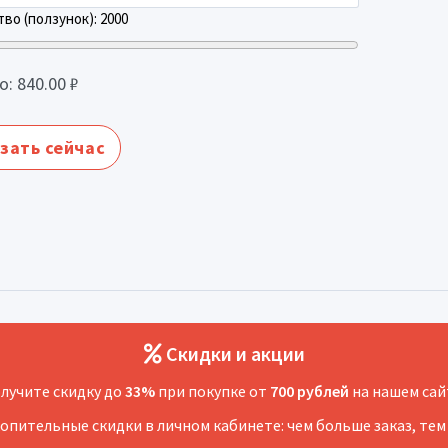
во (ползунок):
2000
о:
840.00
₽
зать сейчас
Скидки и акции
лучите скидку до
33%
при покупке от
700 рублей
на нашем сай
копительные скидки в личном кабинете: чем больше заказ, тем