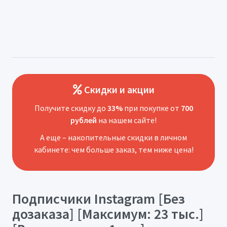
Скидки и акции
Получите скидку до
33%
при покупке от
700
рублей
на нашем сайте!
А еще – накопительные скидки в личном
кабинете: чем больше заказ, тем ниже цена!
Подписчики Instagram [Без
дозаказа] [Максимум: 23 тыс.]