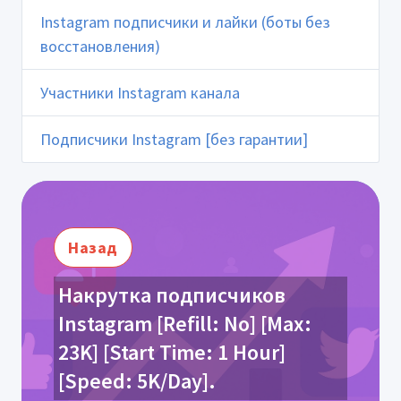
Instagram подписчики и лайки (боты без
восстановления)
Участники Instagram канала
Подписчики Instagram [без гарантии]
Назад
Накрутка подписчиков
Instagram [Refill: No] [Max:
23K] [Start Time: 1 Hour]
[Speed: 5K/Day].