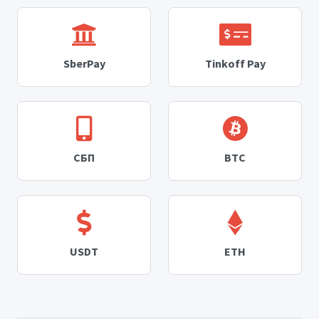
SberPay
Tinkoff Pay
СБП
BTC
USDT
ETH