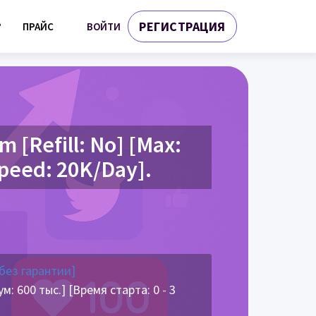
РЕГИСТРАЦИЯ
ВОЙТИ
?
ПРАЙС
[Refill: No] [Max:
Speed: 20K/Day].
без гарантии]
 600 тыс.] [Время старта: 0 - 3