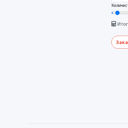
Количест
Итог
Зака