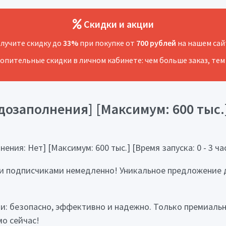
Скидки и акции
лучите скидку до
33%
при покупке от
700 рублей
на нашем сай
копительные скидки в личном кабинете: чем больше заказ, тем
озаполнения] [Максимум: 600 тыс.] 
ния: Нет] [Максимум: 600 тыс.] [Время запуска: 0 - 3 час
ми подписчиками немедленно! Уникальное предложение дл
ми: безопасно, эффективно и надежно. Только премиаль
мо сейчас!