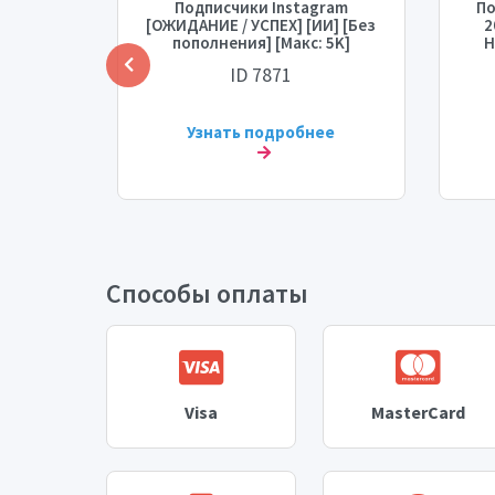
gram
Подписчики Instagram
По
икс)
[ОЖИДАНИЕ / УСПЕХ] [ИИ] [Без
2
 (время
пополнения] [Макс: 5K]
Н
)
[Время начала: 0-1 ч]
ID 7871
[Скорость: 5K/д] 💧🔥
[С
ее
Узнать подробнее
Способы оплаты
Visa
MasterCard