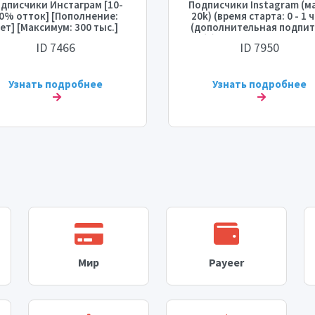
дписчики Инстаграм [10-
Подписчики Instagram (ма
0% отток] [Пополнение:
20k) (время старта: 0 - 1 ч
ет] [Максимум: 300 тыс.]
(дополнительная подпит
[Время старта: 0-1 час]
нет) (скорость: до 20k в д
ID 7466
ID 7950
корость: 10-15 тыс./день]
💧⛔
Узнать подробнее
Узнать подробнее
Мир
Payeer