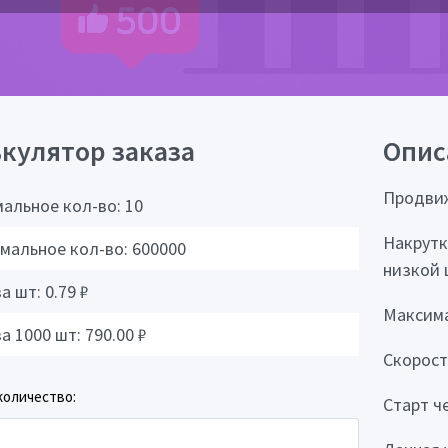
кулятор заказа
Опис
Продвиж
альное кол-во:
10
Накрутк
мальное кол-во:
600000
низкой 
за шт:
0.79
₽
Максима
за 1000 шт:
790.00
₽
Скорост
количество:
Старт че