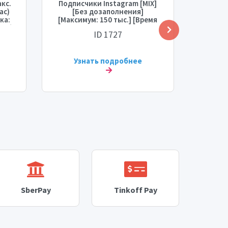
кс.
Подписчики Instagram [MIX]
Подп
ас)
[Без дозаполнения]
ка:
[Максимум: 150 тыс.] [Время
ень)
старта: 3 часа] [Скорость: 5
ID 1727
тыс./день] 💧
Узнать подробнее
У
SberPay
Tinkoff Pay