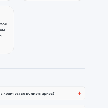
ржка
овы
и
ть количество комментариев?