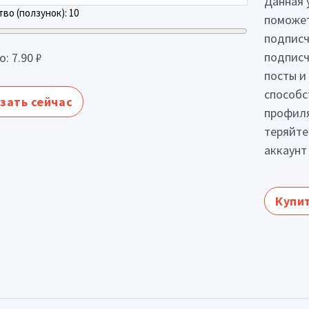
Данная 
во (ползунок):
10
поможет
подписч
подписч
о:
7.90
₽
посты и
способс
зать сейчас
профиля
теряйте
аккаунт
Купит