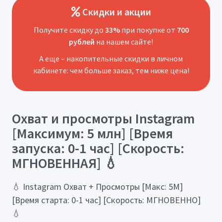
Скидки и акции
Получите скидку до
33%
при покупке от
700
рублей
на нашем сайте!
А еще – накопительные скидки в личном
кабинете: чем больше заказ, тем ниже цена!
Охват и просмотры Instagram
[Максимум: 5 млн] [Время
запуска: 0-1 час] [Скорость:
МГНОВЕННАЯ] 💧
💧 Instagram Охват + Просмотры [Макс: 5М]
[Время старта: 0-1 час] [Скорость: МГНОВЕННО]
💧