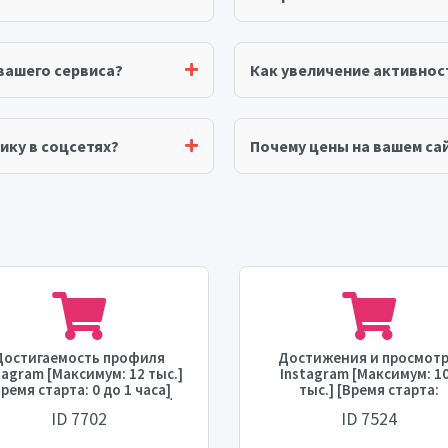
вашего сервиса?
Как увеличение активнос
ику в соцсетях?
Почему цены на вашем сай
Достигаемость профиля
Достижения и просмот
tagram [Максимум: 12 тыс.]
Instagram [Максимум: 1
Время старта: 0 до 1 часа]
тыс.] [Время старта:
орость: 12 тыс./день] ⛔️💧
МГНОВЕННО] [Скорость: 
ID 7702
ID 7524
тыс./час]