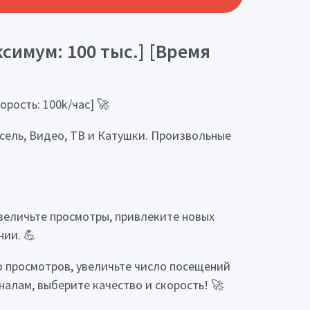
симум: 100 тыс.] [Время
рость: 100k/час] 🚀
сель, Видео, ТВ и Катушки. Произвольные
увеличьте просмотры, привлеките новых
нии. 💪
о просмотров, увеличьте число посещений
алам, выберите качество и скорость! 🚀