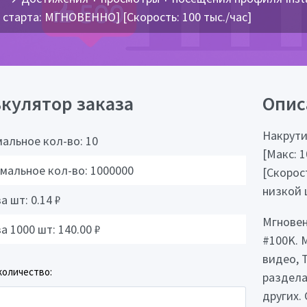
старта: МГНОВЕННО] [Скорость: 100 тыс./час]
кулятор заказа
Опис
Накрути
альное кол-во:
10
[Макс: 
мальное кол-во:
1000000
[Скорост
низкой 
за шт:
0.14
₽
Мгновен
за 1000 шт:
140.00
₽
#100K. 
видео, 
количество:
раздела
других. 