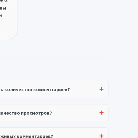
овы
и
ть количество комментариев?
личество просмотров?
я живых комментариев?