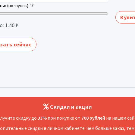
во (ползунок):
10
Купит
о:
1.40
₽
зать сейчас
Скидки и акции
лучите скидку до
33%
при покупке от
700 рублей
на нашем сай
копительные скидки в личном кабинете: чем больше заказ, тем