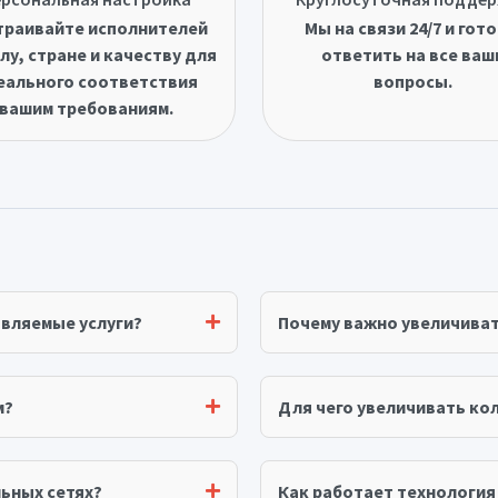
траивайте исполнителей
Мы на связи 24/7 и гот
лу, стране и качеству для
ответить на все ваш
еального соответствия
вопросы.
вашим требованиям.
авляемые услуги?
Почему важно увеличива
м?
Для чего увеличивать ко
ьных сетях?
Как работает технологи