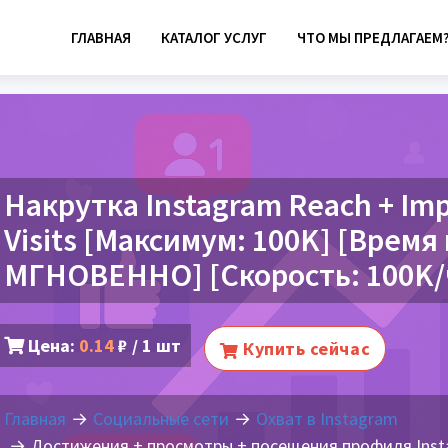
ГЛАВНАЯ
КАТАЛОГ УСЛУГ
ЧТО МЫ ПРЕДЛАГАЕМ
Накрутка Instagram Reach + Impr
Visits [Максимум: 100K] [Время
МГНОВЕННО] [Скорость: 100K/
Цена:
0.14
₽ / 1 шт
Купить сейчас
Главная
Социальные сети
Охват в Instagram
Достижения + просмотры + посещения профиля Insta