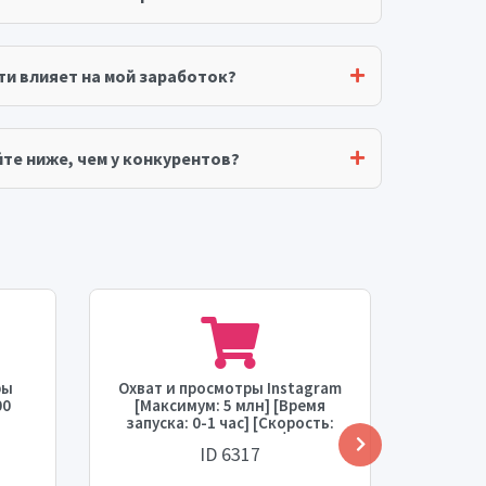
ти влияет на мой заработок?
те ниже, чем у конкурентов?
ры
Охват и просмотры Instagram
Доста
00
[Максимум: 5 млн] [Время
в Ins
запуска: 0-1 час] [Скорость:
тыс.] 
100
МГНОВЕННАЯ] 💧
[Скор
ID 6317