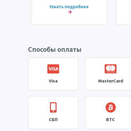
ее
Узнать подробнее
Способы оплаты
Visa
MasterCard
СБП
BTC