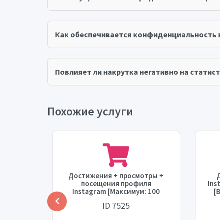
Как обеспечивается конфиденциальность 
Повлияет ли накрутка негативно на статист
Похожие услуги
мотры
Достижения + просмотры +
ремя
посещения профиля
Ins
орость:
Instagram [Максимум: 100
[
тыс.] [Время старта:
[Ск
ID 7525
МГНОВЕННО] [Скорость: 100
тыс./час]