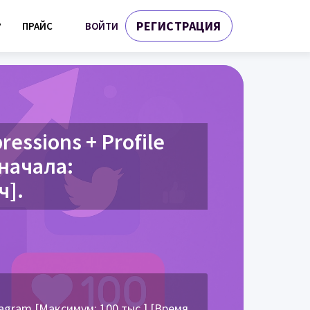
РЕГИСТРАЦИЯ
ВОЙТИ
?
ПРАЙС
essions + Profile
 начала:
ч].
gram [Максимум: 100 тыс.] [Время