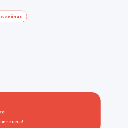
ь сейчас
те!
 ниже цена!