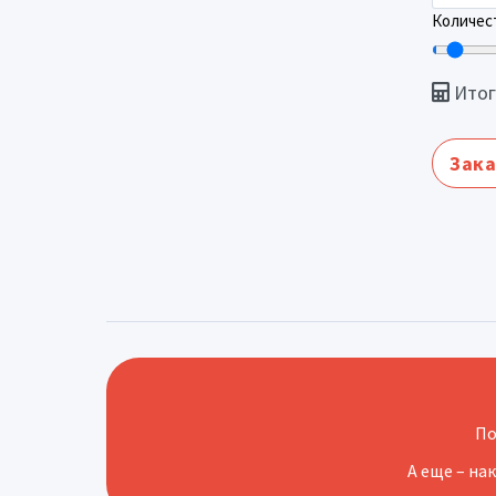
Количест
Итог
Зака
По
А еще – на