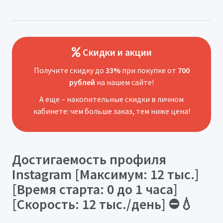
Скидки и акции
Получите скидку до
33%
при покупке от
700
рублей
на нашем сайте!
А еще – накопительные скидки в личном
кабинете: чем больше заказ, тем ниже цена!
Достигаемость профиля
Instagram [Максимум: 12 тыс.]
[Время старта: 0 до 1 часа]
[Скорость: 12 тыс./день] ⛔️💧