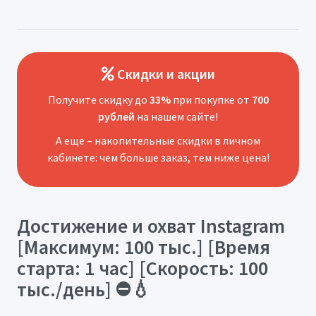
Скидки и акции
Получите скидку до
33%
при покупке от
700
рублей
на нашем сайте!
А еще – накопительные скидки в личном
кабинете: чем больше заказ, тем ниже цена!
Достижение и охват Instagram
[Максимум: 100 тыс.] [Время
старта: 1 час] [Скорость: 100
тыс./день] ⛔️💧