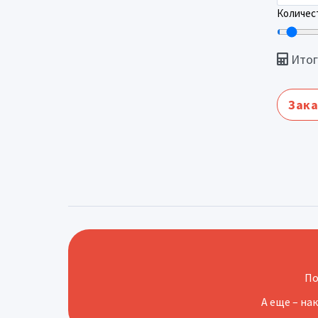
Количест
Итог
Зака
По
А еще – на