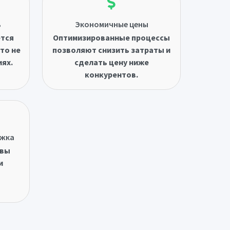
ь
Экономичные цены
ётся
Оптимизированные процессы
то не
позволяют снизить затраты и
иях.
сделать цену ниже
конкурентов.
ржка
овы
и