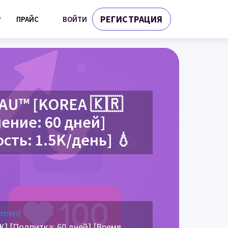
РЕГИСТРАЦИЯ
ВОЙТИ
?
ПРАЙС
RAU™ [KOREA 🇰🇷
нение: 60 дней]
ость: 1.5K/день] 💧
ement
K] [Подпитка: 60 дней] [Время