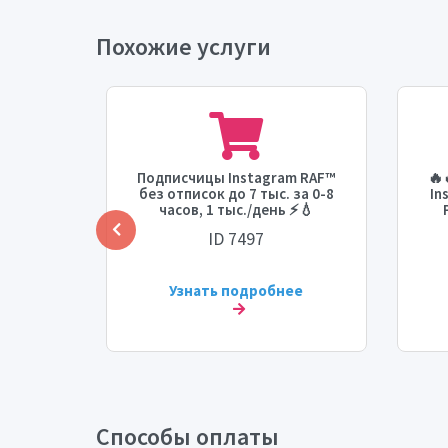
Похожие услуги
stagram
Подписчицы Instagram RAF™
🔥
ение
без отписок до 7 тыс. за 0-8
In
: 0 - 1
часов, 1 тыс./день ⚡💧
день]
ID 7497
[С
ее
Узнать подробнее
Способы оплаты