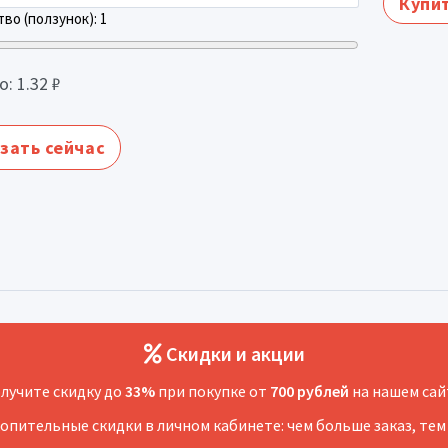
Купит
во (ползунок):
1
о:
1.32
₽
зать сейчас
Скидки и акции
лучите скидку до
33%
при покупке от
700 рублей
на нашем сай
копительные скидки в личном кабинете: чем больше заказ, тем