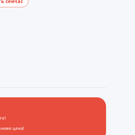
ь сейчас
те!
 ниже цена!