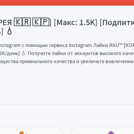
Я 🇰🇷 🇰🇵] [Макс: 1.5K] [Подпитка
] 💧
nstagram с помощью сервиса Instagram Лайки RAU™ [KORE
 1.5K/день] 💧 Получите лайки от аккаунтов высокого ка
ущества премиального качества и увеличьте вовлеченно