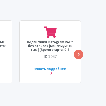
НЫЕ
Подписчики Instagram RAF™
Подпи
рта:
без отписок [Максимум: 10
[МУЖ
тыс.] [Время старта: 0-8
[Мак
часов] [Скорость: 1 тыс./
старта
ID 1047
день] ⚡💧
Узнать подробнее
У