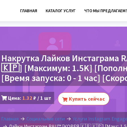
ГЛАВНАЯ
КАТАЛОГ УСЛУГ
ЧТО МЫ ПРЕДЛАГАЕМ
Накрутка Лайков Инстаграма 
🇰🇵] [Максимум: 1.5K] [Попол
[Время запуска: 0 - 1 час] [Скор
Цена:
1.32
₽ / 1 шт
Купить сейчас
Главная
Социальные сети
Услуги Instagram Engag
Лайки Инстаграм RAU™ [КОРЕЯ 🇰🇷 🇰🇵] [Макс: 1.5