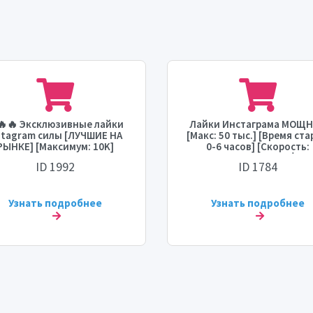
🔥🔥 Эксклюзивные лайки
Лайки Инстаграма МОЩ
stagram силы [ЛУЧШИЕ НА
[Макс: 50 тыс.] [Время ста
РЫНКЕ] [Максимум: 10K]
0-6 часов] [Скорость:
[Время запуска: 0-1 час]
МГНОВЕННАЯ] 💧
ID 1992
ID 1784
корость: 5K/день] 🔥🔥🔥
Узнать подробнее
Узнать подробнее