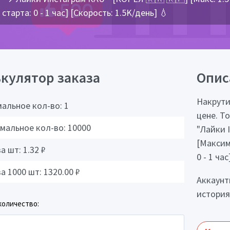
старта: 0 - 1 час] [Скорость: 1.5K/день] 💧
кулятор заказа
Опис
Накрути
альное кол-во:
1
цене. Т
мальное кол-во:
10000
"Лайки 
[Максим
за шт:
1.32
₽
0 - 1 ча
за 1000 шт:
1320.00
₽
Аккаунт
история
количество: