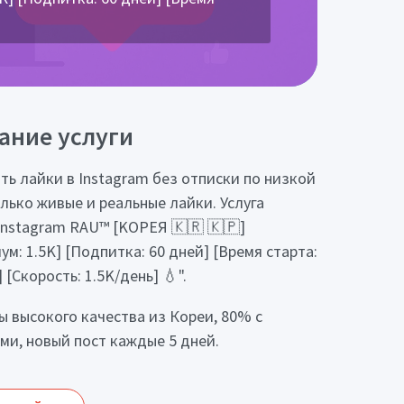
ание услуги
ть лайки в Instagram без отписки по низкой
олько живые и реальные лайки. Услуга
Instagram RAU™ [KОРЕЯ 🇰🇷 🇰🇵]
ум: 1.5K] [Подпитка: 60 дней] [Время старта:
с] [Скорость: 1.5K/день] 💧".
ы высокого качества из Кореи, 80% с
ми, новый пост каждые 5 дней.