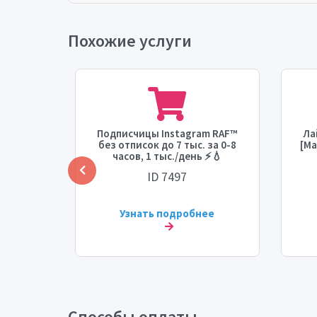
Похожие услуги
m RAF™
Подписчицы Instagram RAF™
Ла
исок]
без отписок до 7 тыс. за 0-8
[Ма
Время
часов, 1 тыс./день ⚡💧
орость:
ID 7497

ее
Узнать подробнее
Способы оплаты