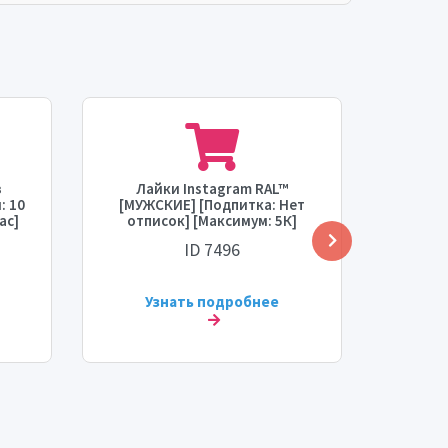
з
Лайки Instagram RAL™
🔥🔥
: 10
[МУЖСКИЕ] [Подпитка: Нет
Insta
ас]
отписок] [Максимум: 5К]
НА Р
 🔥
[Время старта: 0-8 часов]
тыс.] 
ID 7496
[Скорость: 2К/день] ⚡💧
[Скоро
Узнать подробнее
У