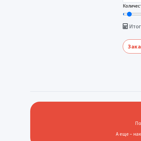
Количест
Итог
Зака
По
А еще – на