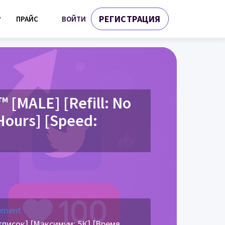
РЕГИСТРАЦИЯ
ВОЙТИ
?
ПРАЙС
 [MALE] [Refill: No
 Hours] [Speed:
ement
писок] [Максимум: 5К] [Время