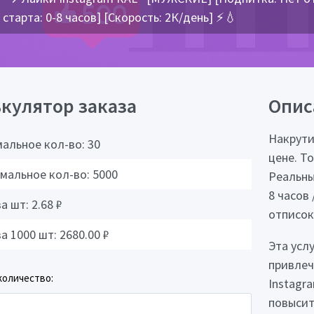
старта: 0-8 часов] [Скорость: 2К/день] ⚡💧
кулятор заказа
Опис
Накрути
альное кол-во:
30
цене. Т
мальное кол-во:
5000
Реальны
8 часов 
за шт:
2.68
₽
отписок 
за 1000 шт:
2680.00
₽
Эта усл
привлеч
количество:
Instagr
повысит