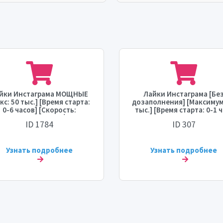
йки Инстаграма МОЩНЫЕ
Лайки Инстаграма [Бе
кс: 50 тыс.] [Время старта:
дозаполнения] [Максимум
0-6 часов] [Скорость:
тыс.] [Время старта: 0-1 ч
МГНОВЕННАЯ] 💧
[Скорость: 2-5 тыс./день]
ID 1784
ID 307
🔥🔥🔥💧
Узнать подробнее
Узнать подробнее