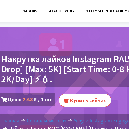
ГЛАВНАЯ
КАТАЛОГ УСЛУГ
ЧТО МЫ ПРЕДЛАГАЕМ
Накрутка лайков Instagram RAL™
Drop] [Max: 5K] [Start Time: 0-8
2K/Day] ⚡💧.
Цена:
2.68
₽ / 1 шт
Купить сейчас
Главная
Социальные сети
Услуги Instagram Engag
Лайки Instagram RAL™ [МУЖСКИЕ] [Подпитка: Нет от