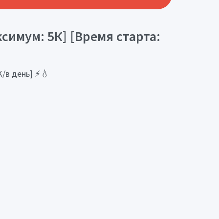
симум: 5К] [Время старта:
K/в день] ⚡💧