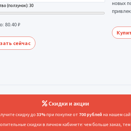
новых п
во (ползунок):
30
привлек
о:
80.40
₽
Купит
зать сейчас
Скидки и акции
лучите скидку до
33%
при покупке от
700 рублей
на нашем сай
копительные скидки в личном кабинете: чем больше заказ, тем