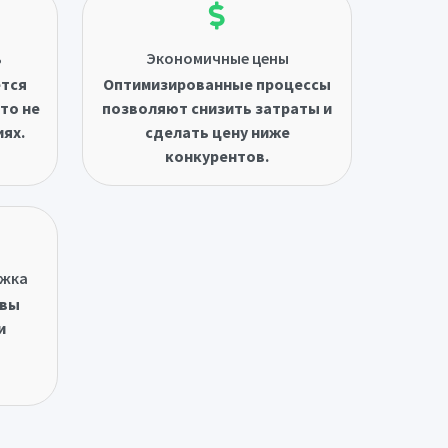
ь
Экономичные цены
ётся
Оптимизированные процессы
то не
позволяют снизить затраты и
иях.
сделать цену ниже
конкурентов.
ржка
овы
и