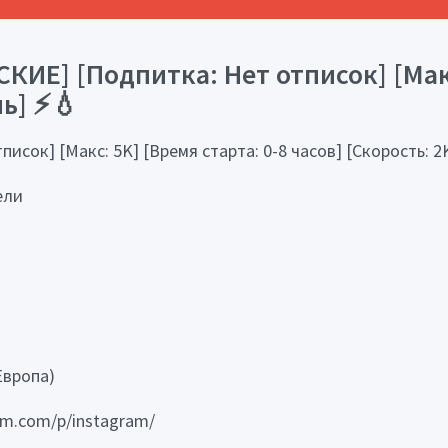
КИЕ] [Подпитка: Нет отписок] [Мак
нь] ⚡💧
исок] [Макс: 5K] [Время старта: 0-8 часов] [Скорость: 2
ели
Европа)
am.com/p/instagram/