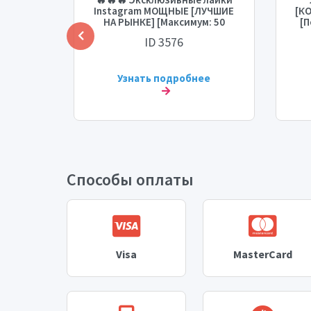
ение
Instagram МОЩНЫЕ [ЛУЧШИЕ
[КО
: 0 - 1
НА РЫНКЕ] [Максимум: 50
[П
день]
тыс.] [Время старта: 0-1 час]
ст
ID 3576
[Скорость: 20 тыс./день] 🔥🔥
🔥
ее
Узнать подробнее
Способы оплаты
Visa
MasterCard