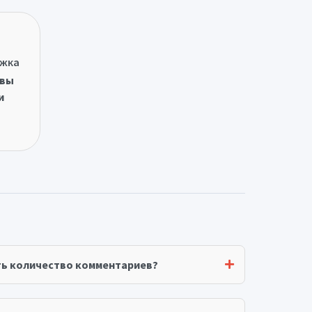
ржка
овы
и
ть количество комментариев?