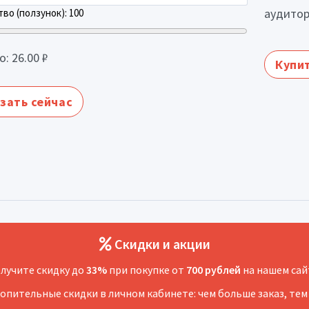
аудитор
во (ползунок):
100
о:
26.00
₽
Купит
зать сейчас
Скидки и акции
лучите скидку до
33%
при покупке от
700 рублей
на нашем сай
копительные скидки в личном кабинете: чем больше заказ, тем