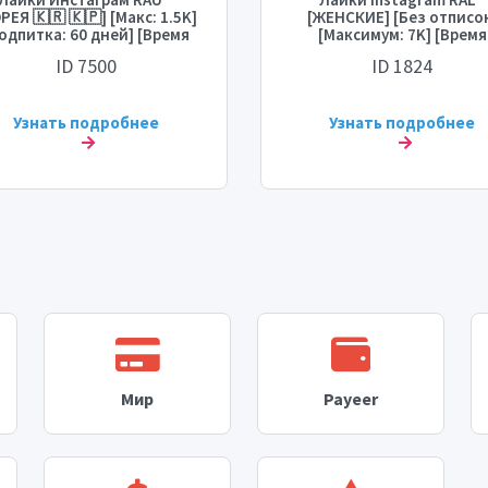
РЕЯ 🇰🇷 🇰🇵] [Макс: 1.5K]
[ЖЕНСКИЕ] [Без отписо
одпитка: 60 дней] [Время
[Максимум: 7K] [Время
арта: 0 - 1 час] [Скорость:
старта: 0-8 часов] [Скоро
ID 7500
ID 1824
1.5K/день] 💧
2K/день] ⚡💧
Узнать подробнее
Узнать подробнее
Мир
Payeer