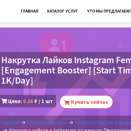
ГЛАВНАЯ
КАТАЛОГ УСЛУГ
ЧТО МЫ ПРЕДЛАГАЕМ
Накрутка Лайков Instagram Fem
[Engagement Booster] [Start Time
1K/Day]
Цена:
0.26
₽ / 1 шт
Купить сейчас
Главная
Социальные сети
Услуги Instagram Engag
Накрутка лайков в Instagram от женщин [Увеличение 