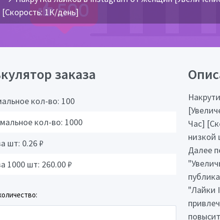
[Скорость: 1К/день]
кулятор заказа
Опис
Накрути
альное кол-во:
100
[Увелич
мальное кол-во:
1000
Час] [Ск
низкой 
за шт:
0.26
₽
Далее п
"Увелич
за 1000 шт:
260.00
₽
публика
"Лайки 
количество:
привлеч
повысит