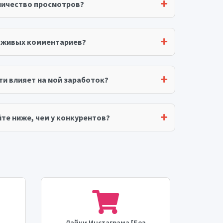
личество просмотров?
я живых комментариев?
ти влияет на мой заработок?
те ниже, чем у конкурентов?
Лайки Инстаграма [Без
Уве