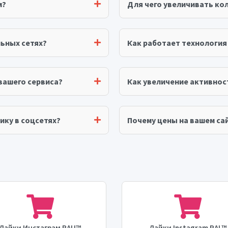
м?
Для чего увеличивать ко
ьных сетях?
Как работает технологи
вашего сервиса?
Как увеличение активнос
ику в соцсетях?
Почему цены на вашем сай
Лайки Инстаграм RAU™
Лайки Instagram RAL™