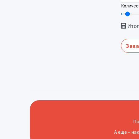
Количест
Итог
Зака
По
А еще – на