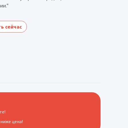
ии."
ь сейчас
те!
 ниже цена!