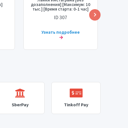
к]
дозаполнения] [Максимум: 10
же
тыс.] [Время старта: 0-1 час]
сть:
[Скорость: 2-5 тыс./день] 🔥
ID 307
🔥🔥🔥💧
Узнать подробнее
У
SberPay
Tinkoff Pay