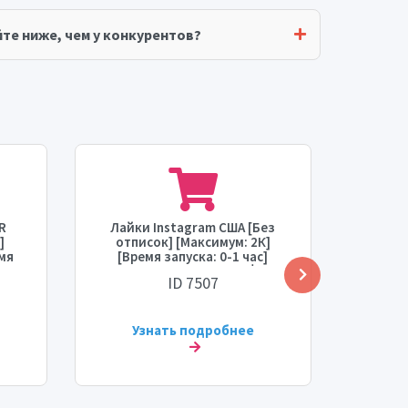
те ниже, чем у конкурентов?
R
Лайки Instagram США [Без
Уве
]
отписок] [Максимум: 2К]
же
емя
[Время запуска: 0-1 час]
сть:
[Скорость: 2К/час] 💧
ID 7507
Узнать подробнее
У