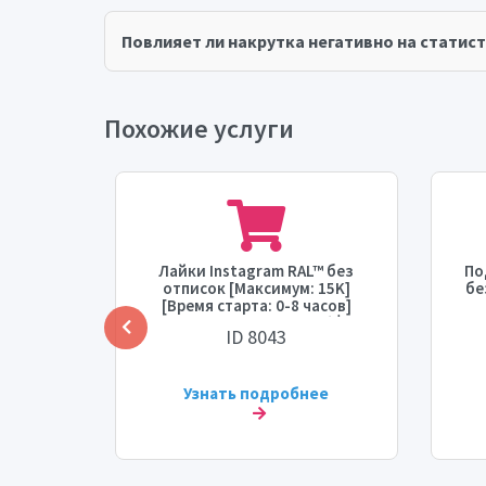
Повлияет ли накрутка негативно на статист
Похожие услуги
МОЩНЫЕ
Лайки Instagram RAL™ без
По
 старта:
отписок [Максимум: 15K]
бе
ть:
[Время старта: 0-8 часов]

[Скорость: 2K/день] ⚡💧
ID 8043
ее
Узнать подробнее