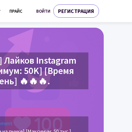
РЕГИСТРАЦИЯ
ВОЙТИ
?
ПРАЙС
 Лайков Instagram
мум: 50K] [Время
день] 🔥🔥🔥.
ement
на рынке] [Максимум: 50 тыс.]