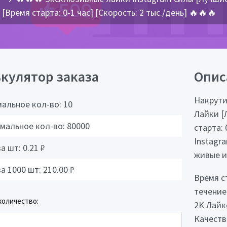
[Время старта: 0-1 час] [Скорость: 2 тыс./день] 🔥🔥🔥
кулятор заказа
Опис
Накрути
альное кол-во:
10
Лайки [
мальное кол-во:
80000
старта: 
Instagr
за шт:
0.21
₽
живые и
за 1000 шт:
210.00
₽
Время с
течение
количество:
2K Лайк
Качеств