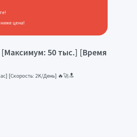
те!
 ниже цена!
[Максимум: 50 тыс.] [Время
с] [Скорость: 2K/День] 🔥🚀🔝