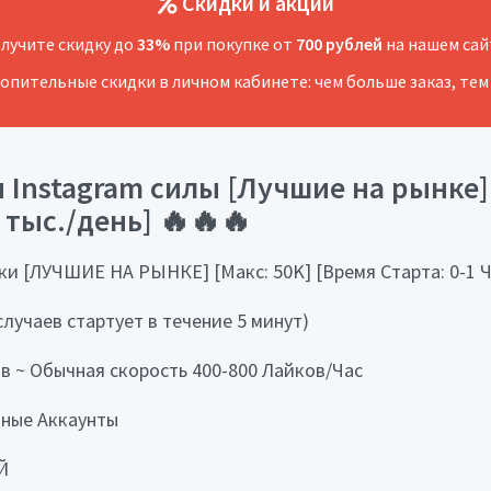
Скидки и акции
лучите скидку до
33%
при покупке от
700 рублей
на нашем сай
копительные скидки в личном кабинете: чем больше заказ, тем
Instagram силы [Лучшие на рынке] 
2 тыс./день] 🔥🔥🔥
 [ЛУЧШИЕ НА РЫНКЕ] [Макс: 50K] [Время Старта: 0-1 Ча
случаев стартует в течение 5 минут)
в ~ Обычная скорость 400-800 Лайков/Час
вные Аккаунты
Й