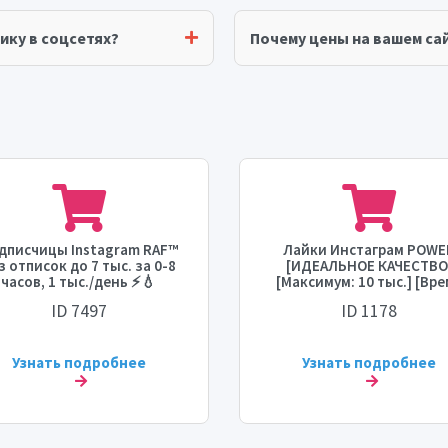
ику в соцсетях?
Почему цены на вашем сай
дписчицы Instagram RAF™
Лайки Инстаграм POWE
з отписок до 7 тыс. за 0-8
[ИДЕАЛЬНОЕ КАЧЕСТВО
часов, 1 тыс./день ⚡💧
[Максимум: 10 тыс.] [Вр
старта: 0-6 часов] [Скоро
ID 7497
ID 1178
МГНОВЕННАЯ] 🔥🔥🔥
Узнать подробнее
Узнать подробнее