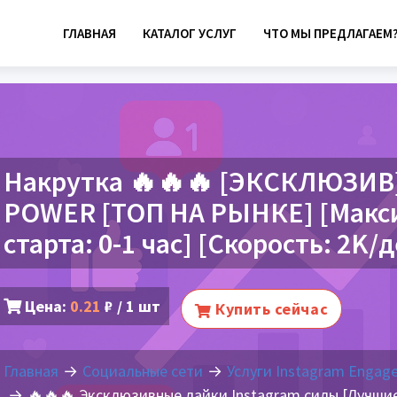
ГЛАВНАЯ
КАТАЛОГ УСЛУГ
ЧТО МЫ ПРЕДЛАГАЕМ
Накрутка 🔥🔥🔥 [ЭКСКЛЮЗИВ]
POWER [ТОП НА РЫНКЕ] [Макси
старта: 0-1 час] [Скорость: 2K/
Цена:
0.21
₽ / 1 шт
Купить сейчас
Главная
Социальные сети
Услуги Instagram Engag
🔥🔥🔥 Эксклюзивные лайки Instagram силы [Лучшие 