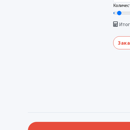
Количест
Итог
Зака