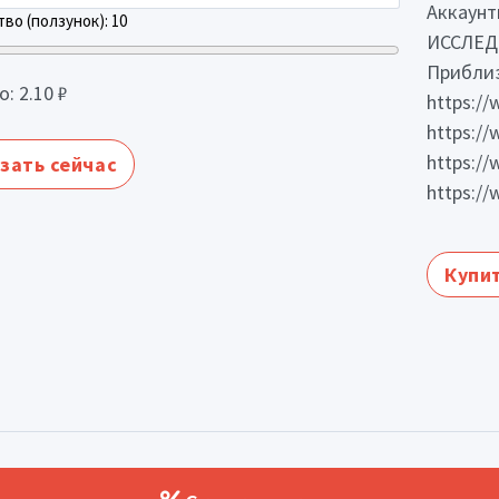
Аккаун
во (ползунок):
10
ИССЛЕД
Приблиз
о:
2.10
₽
https:/
https:/
https://
зать сейчас
https:/
Купит