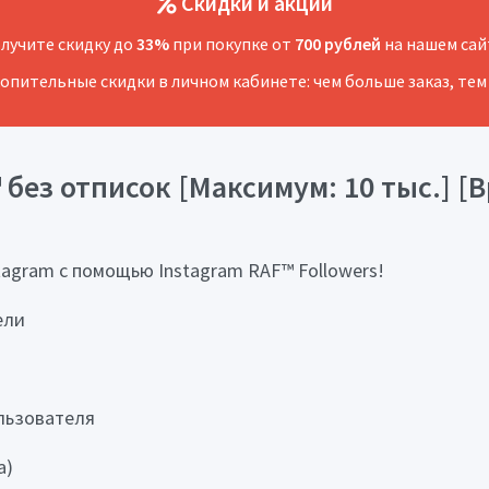
Скидки и акции
лучите скидку до
33%
при покупке от
700 рублей
на нашем сай
копительные скидки в личном кабинете: чем больше заказ, тем
без отписок [Максимум: 10 тыс.] [Вр
tagram с помощью Instagram RAF™ Followers!
ели
льзователя
а)