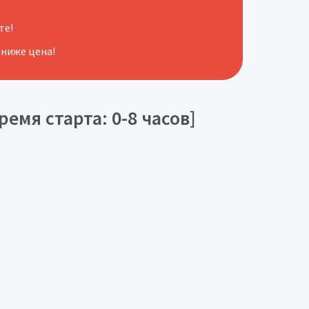
те!
 ниже цена!
емя старта: 0-8 часов]