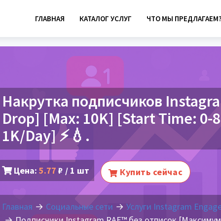
ГЛАВНАЯ
КАТАЛОГ УСЛУГ
ЧТО МЫ ПРЕДЛАГАЕМ
Накрутка подписчиков Instagram
Drop] [Max: 10K] [Start Time: 0-
1K/Day] ⚡💧.
Цена:
5.77
₽ / 1 шт
Купить сейчас
Главная
Социальные сети
Услуги Instagram Engag
Подписчики Instagram RAF™ без отписок [Максимум: 1