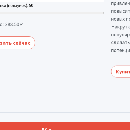
привлеч
во (ползунок):
50
повысит
новых п
о:
288.50
₽
Накрутк
популяр
сделать
зать сейчас
потенци
Купит