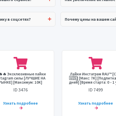
ику в соцсетях?
Почему цены на вашем сай
🔥🔥 Эксклюзивные лайки
Лайки Инстаграм RAU™ [
stagram силы [ЛУЧШИЕ НА
🇺🇸] [Макс: 7K] [Подпитка
РЫНКЕ] [Максимум: 10K]
дней] [Время старта: 0 - 1 
[Время старта: 1 час]
[Скорость: 1.5K/день] 
ID 3476
ID 7499
корость: 5K/день] 🔥🔥🔥
Узнать подробнее
Узнать подробнее