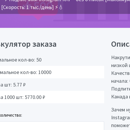
[Скорость: 1 тыс./день] ⚡💧
кулятор заказа
Опис
Накрути
альное кол-во:
50
низкой 
мальное кол-во:
10000
Качеств
начала: 
за шт:
5.77
₽
Подпитк
Канада 
за 1000 шт:
5770.00
₽
Зачем н
количество:
Instagr
поможет