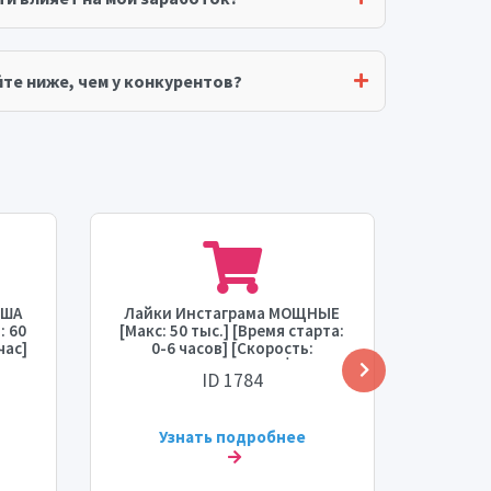
те ниже, чем у конкурентов?
США
Лайки Инстаграма МОЩНЫЕ
Лай
: 60
[Макс: 50 тыс.] [Время старта:
[КОРЕЯ 
час]
0-6 часов] [Скорость:
[Подп

МГНОВЕННАЯ] 💧
старта
ID 1784
Узнать подробнее
У