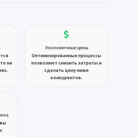
ь
Экономичные цены
ётся
Оптимизированные процессы
то не
позволяют снизить затраты и
иях.
сделать цену ниже
конкурентов.
ржка
овы
и