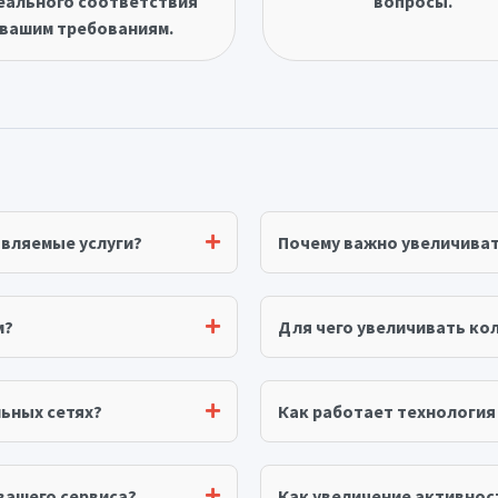
еального соответствия
вопросы.
вашим требованиям.
авляемые услуги?
Почему важно увеличива
м?
Для чего увеличивать ко
ьных сетях?
Как работает технологи
вашего сервиса?
Как увеличение активнос