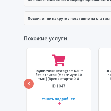
Повлияет ли накрутка негативно на статист
Похожие услуги
 лайки
Подписчики Instagram RAF™
🔥
шие на
без отписок [Максимум: 10
In
 тыс.]
тыс.] [Время старта: 0-8
час]
часов] [Скорость: 1 тыс./
ID 1047
ь] 🔥🔥
день] ⚡💧
[С
ее
Узнать подробнее