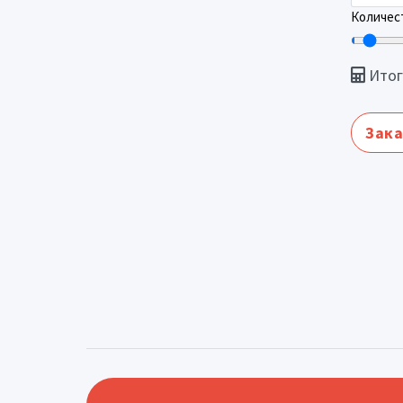
Количест
Итог
Зака