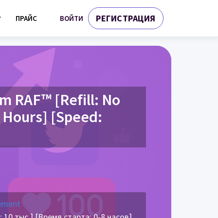
РЕГИСТРАЦИЯ
ВОЙТИ
?
ПРАЙС
 RAF™ [Refill: No
8 Hours] [Speed:
ement
0 тыс.] [Время старта: 0-8 часов]