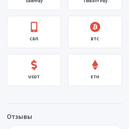
SberPay
Tinkoff Pay
СБП
BTC
USDT
ETH
Отзывы