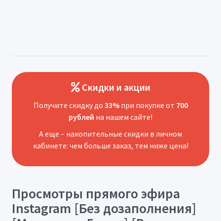
Скидки и акции
Получите скидку до
33%
при покупке от
700
рублей
на нашем сайте!
А еще – накопительные скидки в личном
кабинете: чем больше заказ, тем ниже цена!
Просмотры прямого эфира
Instagram [Без дозаполнения]