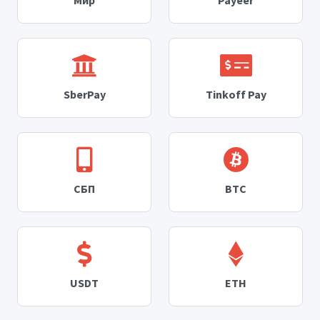
SberPay
Tinkoff Pay
СБП
BTC
USDT
ETH