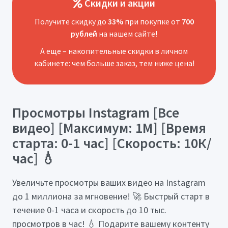
Скидки и акции
Получите скидку до
33%
при покупке от
700
рублей
на нашем сайте!
А еще – накопительные скидки в личном
кабинете: чем больше заказ, тем ниже цена!
Просмотры Instagram [Все
видео] [Максимум: 1М] [Время
старта: 0-1 час] [Скорость: 10К/
час] 💧
Увеличьте просмотры ваших видео на Instagram
до 1 миллиона за мгновение! 🚀 Быстрый старт в
течение 0-1 часа и скорость до 10 тыс.
просмотров в час! 💧 Подарите вашему контенту