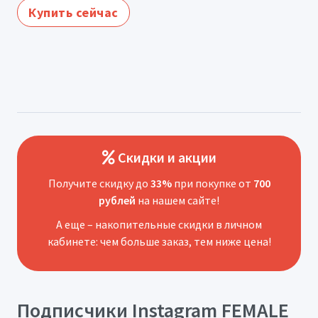
Купить сейчас
Скидки и акции
Получите скидку до
33%
при покупке от
700
рублей
на нашем сайте!
А еще – накопительные скидки в личном
кабинете: чем больше заказ, тем ниже цена!
Подписчики Instagram FEMALE