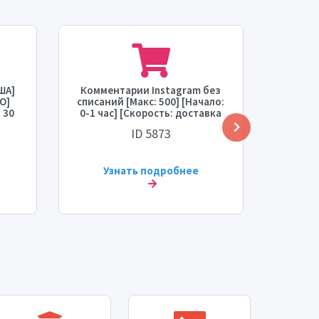
ША]
Комментарии Instagram без
In
О]
списаний [Макс: 500] [Начало:
[Попо
 30
0-1 час] [Скорость: доставка
[Макс
]
за 24 часа]
часо
ID 5873
сть:
Узнать подробнее
У