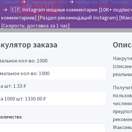
Главная
Социальные сети
Instagram TOP Services 
🇰🇷 Instagram мощные комментарии [10K+ подписч
комментариев] [Раздел рекомендаций Instagram] [Максим
[Скорость: доставка за 1 час]
кулятор заказа
Опис
Накрути
альное кол-во:
1000
(списан
мальное кол-во:
1000
реальны
за шт:
1.33
₽
Получит
пользов
за 1000 шт:
1330.00
₽
численн
предпол
количество:
рекомен
Максима