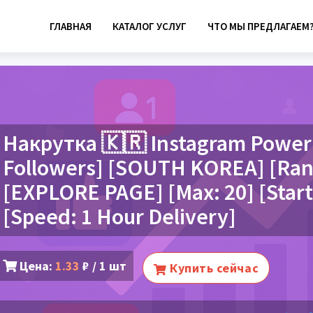
ГЛАВНАЯ
КАТАЛОГ УСЛУГ
ЧТО МЫ ПРЕДЛАГАЕМ
Накрутка 🇰🇷 Instagram Powe
Followers] [SOUTH KOREA] [Ra
[EXPLORE PAGE] [Max: 20] [Start
[Speed: 1 Hour Delivery]
Цена:
1.33
₽ / 1 шт
Купить сейчас