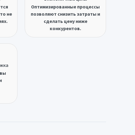
ётся
Оптимизированные процессы
то не
позволяют снизить затраты и
иях.
сделать цену ниже
конкурентов.
ржка
овы
и