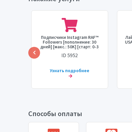
gram
Подписчики Instagram RAF™
Лай
[Время
Followers [пополнение: 30
USA
орость:
дней] [макс.: 50K] [старт: 0-3
часа] [скорость: 3K в день] ⚡
ID 5952
💧
ее
Узнать подробнее
Способы оплаты