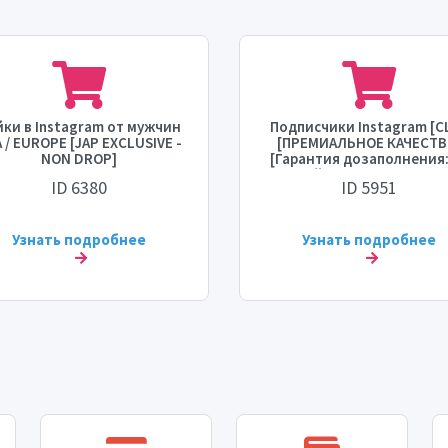
ки в Instagram от мужчин
Подписчики Instagram [С
 / EUROPE [JAP EXCLUSIVE -
[ПРЕМИАЛЬНОЕ КАЧЕСТВ
NON DROP]
[Гарантия дозаполнения:
дней] [Максимум: 100K
ID 6380
ID 5951
[Старт: 0 - 24 часа] [Скоро
5K/день] 💧⛔♻️
Узнать подробнее
Узнать подробнее