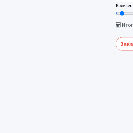
Количест
Итог
Зака