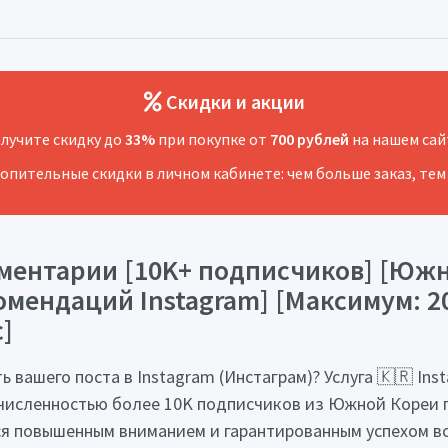
Скидки и акции
лучите скидку до
33%
при покупке от
700 рублей
на нашем сай
копительные скидки в личном кабинете: чем больше заказ, тем
ментарии [10K+ подписчиков] [Южн
мендаций Instagram] [Максимум: 20]
с]
 вашего поста в Instagram (Инстаграм)? Услуга 🇰🇷 In
 численностью более 10K подписчиков из Южной Кореи 
я повышенным вниманием и гарантированным успехом всег