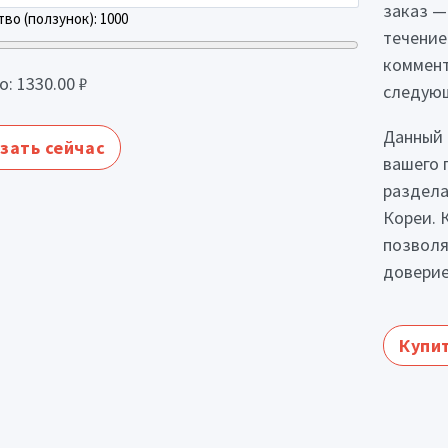
заказ —
во (ползунок):
1000
течение
коммент
о:
1330.00
₽
следующ
Данный 
зать сейчас
вашего 
раздела
Кореи. 
позволя
доверие
Купит