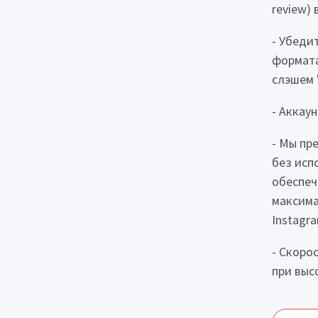
review) 
- Убеди
формата
слэшем 
- Аккау
- Мы пр
без исп
обеспеч
максима
Instagr
- Скоро
при выс