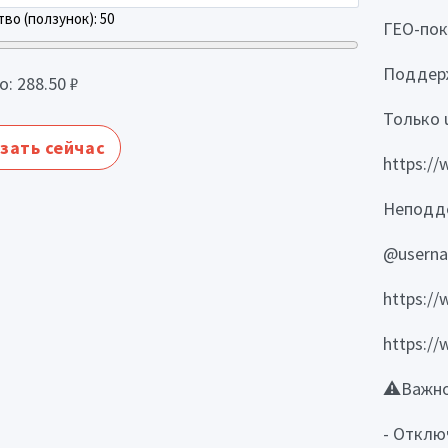
во (ползунок):
50
ГЕО-пок
Поддер
о:
288.50
₽
Только 
зать сейчас
https:/
Неподд
@usern
https:/
https:/
⚠️Важно
- Отклю