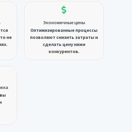
ь
Экономичные цены
ётся
Оптимизированные процессы
то не
позволяют снизить затраты и
иях.
сделать цену ниже
конкурентов.
ржка
овы
и