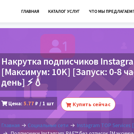
ГЛАВНАЯ
КАТАЛОГ УСЛУГ
ЧТО МЫ ПРЕДЛАГАЕМ
Накрутка подписчиков Instagr
[Максимум: 10K] [Запуск: 0-8 ча
день] ⚡💧
Цена:
5.77
₽ / 1 шт
Купить сейчас
Главная
Социальные сети
Instagram TOP Services 
Подписчики Instagram RAF™ без отписок [Максимум: 