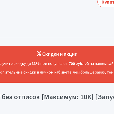
Купит
Скидки и акции
лучите скидку до
33%
при покупке от
700 рублей
на нашем сай
копительные скидки в личном кабинете: чем больше заказ, тем
без отписок [Максимум: 10K] [Запуск