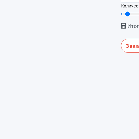
Количест
Итог
Зака