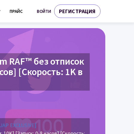
РЕГИСТРАЦИЯ
ВОЙТИ
?
ПРАЙС
am RAF™ без отписок
сов] [Скорость: 1K в
[JAP EXCLUSIVE]
10K] [Запуск: 0-8 часов] [Скорость: