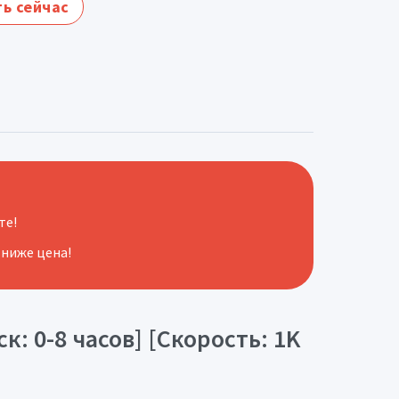
ь сейчас
те!
 ниже цена!
: 0-8 часов] [Скорость: 1K