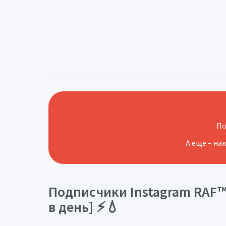
По
А еще – на
Подписчики Instagram RAF™ 
в день] ⚡💧