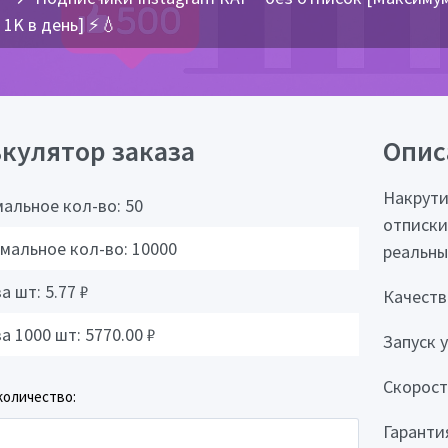
1K в день] ⚡💧
кулятор заказа
Опис
Накрути
альное кол-во:
50
отписки
мальное кол-во:
10000
реальны
за шт:
5.77
₽
Качеств
за 1000 шт:
5770.00
₽
Запуск у
Скорост
количество:
Гаранти