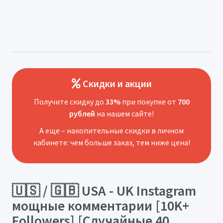
Скидки и акции
Получите скидку до
33%
при покупке от
700
рублей
на нашем сайте!
А еще – накопительные скидки в личном
кабинете: чем больше заказ, тем ниже цена!
🇺🇸 / 🇬🇧 USA - UK Instagram
мощные комментарии [10K+
Followers] [Случайные 40