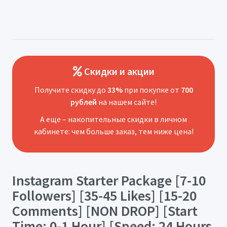
Скидки и акции
Получите скидку до
33%
при покупке от
700
рублей
на нашем сайте!
А еще – накопительные скидки в личном
кабинете: чем больше заказ, тем ниже цена!
Instagram Starter Package [7-10
Followers] [35-45 Likes] [15-20
Comments] [NON DROP] [Start
Time: 0-1 Hour] [Speed: 24 Hours