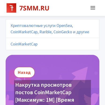
Криптовалютные услуги OpenSea,
CoinMarketCap, Rarible, CoinGecko и другие
CoinMarketCap
Назад
Накрутка просмотров
постов CoinMarketCap
[Максимум: 1M] [Время