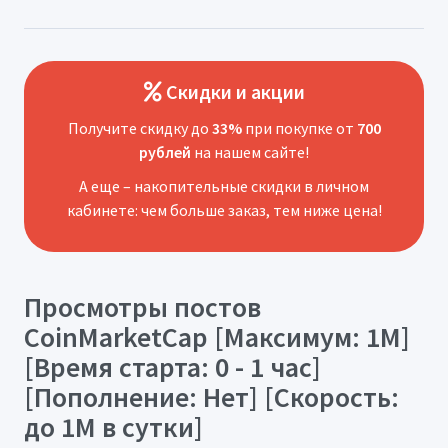
Скидки и акции
Получите скидку до
33%
при покупке от
700
рублей
на нашем сайте!
А еще – накопительные скидки в личном
кабинете: чем больше заказ, тем ниже цена!
Просмотры постов
CoinMarketCap [Максимум: 1M]
[Время старта: 0 - 1 час]
[Пополнение: Нет] [Скорость:
до 1M в сутки]