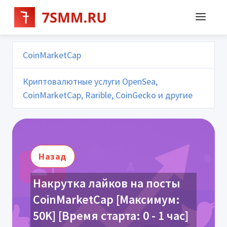
CoinMarketCap
Криптовалютные услуги OpenSea,
CoinMarketCap, Rarible, CoinGecko и другие
Назад
Накрутка лайков на посты
CoinMarketCap [Максимум:
50K] [Время старта: 0 - 1 час]