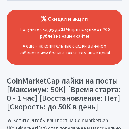
Скидки и акции
Получите скидку до
33%
при покупке от
700
рублей
на нашем сайте!
А еще – накопительные скидки в личном
кабинете: чем больше заказ, тем ниже цена!
CoinMarketCap лайки на посты
[Максимум: 50K] [Время старта:
0 - 1 час] [Восстановление: Нет]
[Скорость: до 50K в день]
🔥 Хотите, чтобы ваш пост на CoinMarketCap
(КоинМаркетКап) стал популярнее и максимально