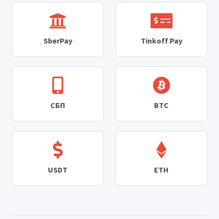
SberPay
Tinkoff Pay
СБП
BTC
USDT
ETH