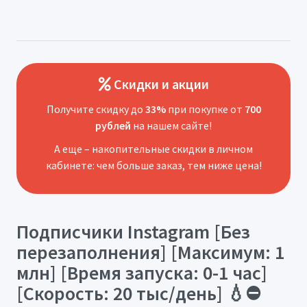
Скидки и акции
Получите скидку до
33%
при покупке от
700
рублей
на нашем сайте!
А еще – накопительные скидки в личном
кабинете: чем больше заказ, тем ниже цена!
Подписчики Instagram [Без
перезаполнения] [Максимум: 1
млн] [Время запуска: 0-1 час]
[Скорость: 20 тыс/день] 💧⛔