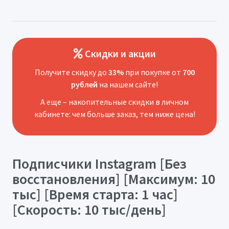
Скидки и акции
Получите скидку до
33%
при покупке от
700
рублей
на нашем сайте!
А еще – накопительные скидки в личном
кабинете: чем больше заказ, тем ниже цена!
Подписчики Instagram [Без
восстановления] [Максимум: 10
тыс] [Время старта: 1 час]
[Скорость: 10 тыс/день]