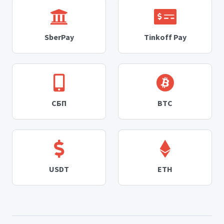
SberPay
Tinkoff Pay
СБП
BTC
USDT
ETH