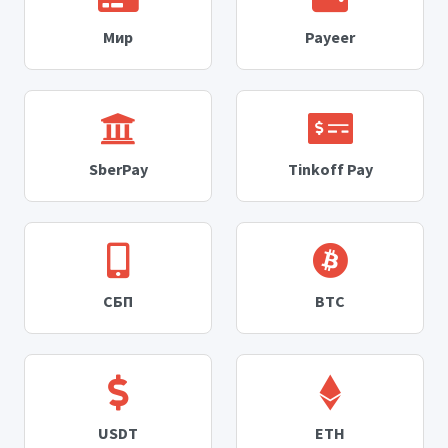
Мир
Payeer
SberPay
Tinkoff Pay
СБП
BTC
USDT
ETH