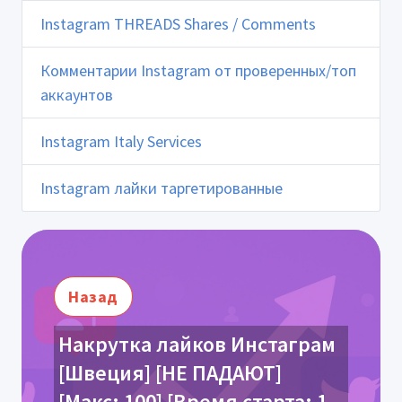
Instagram THREADS Shares / Comments
Комментарии Instagram от проверенных/топ
аккаунтов
Instagram Italy Services
Instagram лайки таргетированные
Назад
Накрутка лайков Инстаграм
[Швеция] [НЕ ПАДАЮТ]
[Макс: 100] [Время старта: 1