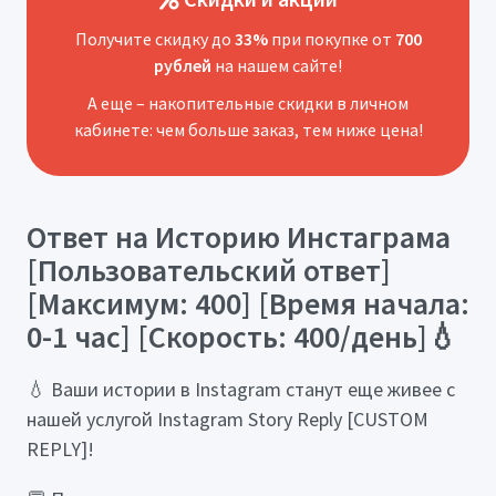
Получите скидку до
33%
при покупке от
700
рублей
на нашем сайте!
А еще – накопительные скидки в личном
кабинете: чем больше заказ, тем ниже цена!
Ответ на Историю Инстаграма
[Пользовательский ответ]
[Максимум: 400] [Время начала:
0-1 час] [Скорость: 400/день]💧
💧 Ваши истории в Instagram станут еще живее с
нашей услугой Instagram Story Reply [CUSTOM
REPLY]!