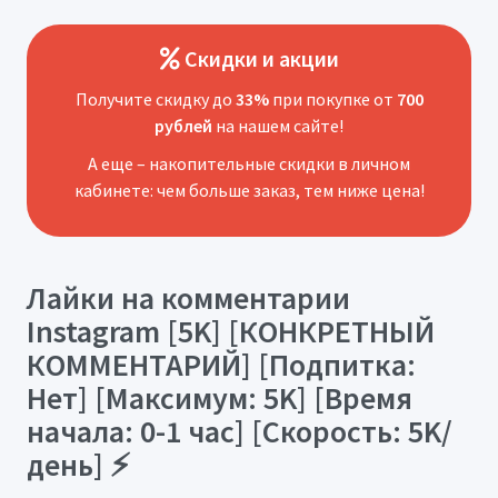
Скидки и акции
Получите скидку до
33%
при покупке от
700
рублей
на нашем сайте!
А еще – накопительные скидки в личном
кабинете: чем больше заказ, тем ниже цена!
Лайки на комментарии
Instagram [5K] [КОНКРЕТНЫЙ
КОММЕНТАРИЙ] [Подпитка:
Нет] [Максимум: 5K] [Время
начала: 0-1 час] [Скорость: 5K/
день] ⚡️