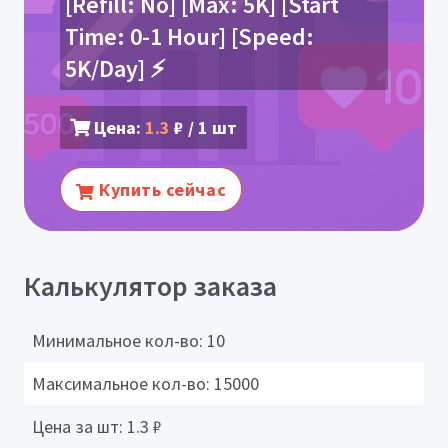
[Refill: No] [Max: 5K] [Start
Time: 0-1 Hour] [Speed:
5K/Day] ⚡️
Цена:
1.3
₽ / 1 шт
Купить сейчас
Калькулятор заказа
Минимальное кол-во:
10
Максимальное кол-во:
15000
Цена за шт:
1.3
₽