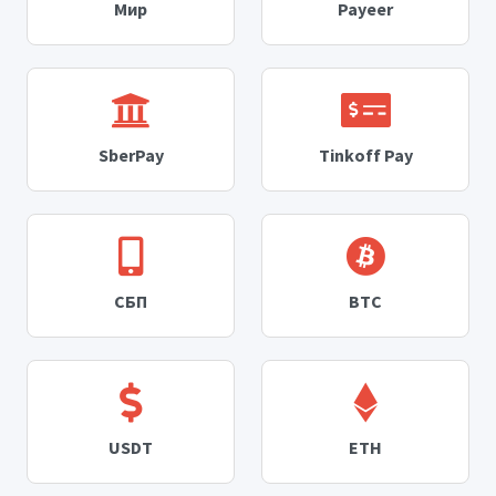
Мир
Payeer
SberPay
Tinkoff Pay
СБП
BTC
USDT
ETH