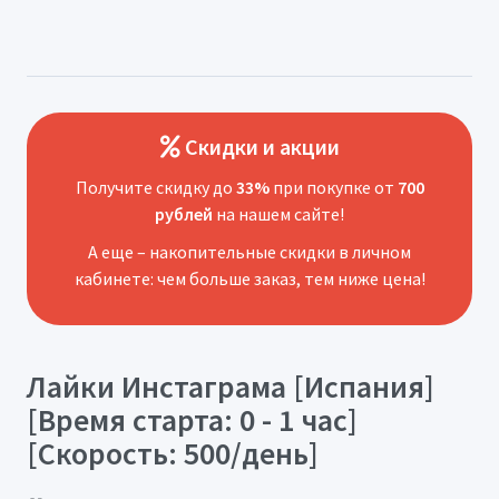
Скидки и акции
Получите скидку до
33%
при покупке от
700
рублей
на нашем сайте!
А еще – накопительные скидки в личном
кабинете: чем больше заказ, тем ниже цена!
Лайки Инстаграма [Испания]
[Время старта: 0 - 1 час]
[Скорость: 500/день]