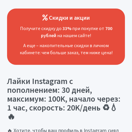
Скидки и акции
Получите скидку до
33%
при покупке от
700
рублей
на нашем сайте!
А еще – накопительные скидки в личном
кабинете: чем больше заказ, тем ниже цена!
Лайки Instagram с
пополнением: 30 дней,
максимум: 100K, начало через:
1 час, скорость: 20K/день ♻️💧
🔥
🔥 Хотите, чтобы ваш профиль в Instagram сиял