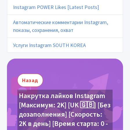
Instagram POWER Likes [Latest Posts]
Автоматические комментарии Instagram,
показы, сохранения, охват
Услуги Instagram SOUTH KOREA
Назад
Накрутка лайков Instagram
[Максимум: 2K] [UK 🇬🇧] [Без
дозаполнения] [Скорость:
2K в день] [Время старта: 0 -