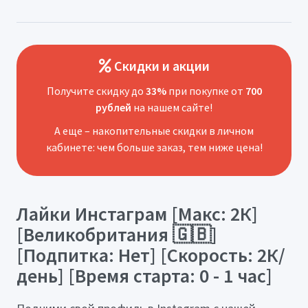
Скидки и акции
Получите скидку до
33%
при покупке от
700
рублей
на нашем сайте!
А еще – накопительные скидки в личном
кабинете: чем больше заказ, тем ниже цена!
Лайки Инстаграм [Макс: 2К]
[Великобритания 🇬🇧]
[Подпитка: Нет] [Скорость: 2К/
день] [Время старта: 0 - 1 час]