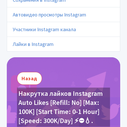
Автовидео просмотры Instagram
Участники Instagram канала
Лайки в Instagram
Назад
Накрутка лайков Instagram
Auto Likes [Refill: No] [Max:
100K] [Start Time: 0-1 Hour]
[Speed: 300K/Day] ⚡⛔💧.