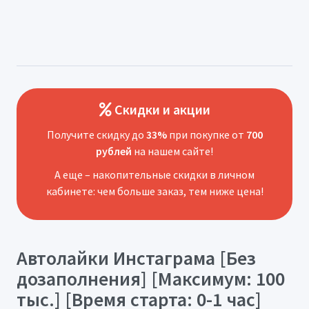
Скидки и акции
Получите скидку до
33%
при покупке от
700
рублей
на нашем сайте!
А еще – накопительные скидки в личном
кабинете: чем больше заказ, тем ниже цена!
Автолайки Инстаграма [Без
дозаполнения] [Максимум: 100
тыс.] [Время старта: 0-1 час]