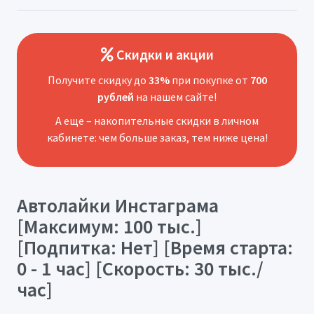
Скидки и акции
Получите скидку до
33%
при покупке от
700
рублей
на нашем сайте!
А еще – накопительные скидки в личном
кабинете: чем больше заказ, тем ниже цена!
Автолайки Инстаграма
[Максимум: 100 тыс.]
[Подпитка: Нет] [Время старта:
0 - 1 час] [Скорость: 30 тыс./
час]