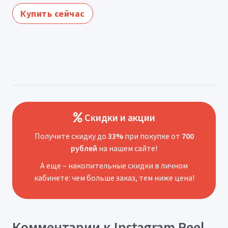
Купить сейчас
Скидки и акции
Получите скидку до
33%
при покупке от
700
рублей
на нашем сайте!
А еще – накопительные скидки в личном
кабинете: чем больше заказ, тем ниже цена!
Комментарии к Instagram Reel