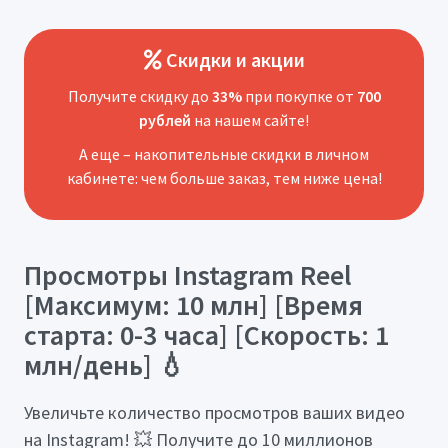
Скидки и акции
Получите скидку до
33%
при покупке от
700
рублей
на нашем сайте!
А еще – накопительные скидки в личном
кабинете: чем больше заказ, тем ниже цена!
Просмотры Instagram Reel
[Максимум: 10 млн] [Время
старта: 0-3 часа] [Скорость: 1
млн/день] 💧
Увеличьте количество просмотров ваших видео
на Instagram! 💥 Получите до 10 миллионов