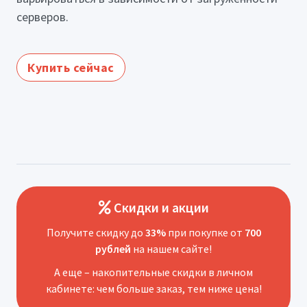
серверов.
Купить сейчас
Скидки и акции
Получите скидку до
33%
при покупке от
700
рублей
на нашем сайте!
А еще – накопительные скидки в личном
кабинете: чем больше заказ, тем ниже цена!