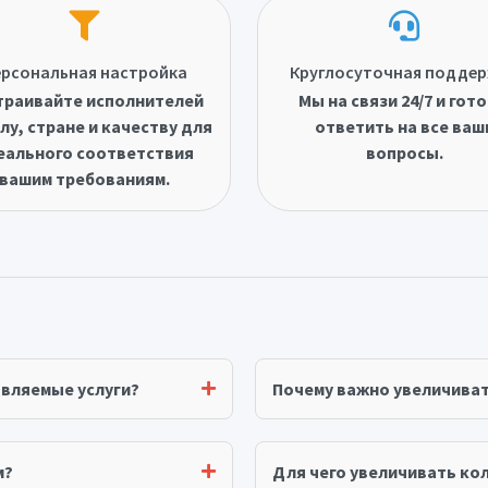
рсональная настройка
Круглосуточная подде
траивайте исполнителей
Мы на связи 24/7 и гот
лу, стране и качеству для
ответить на все ваш
еального соответствия
вопросы.
вашим требованиям.
авляемые услуги?
Почему важно увеличива
м?
Для чего увеличивать ко