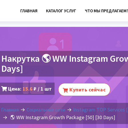
ГЛАВНАЯ
КАТАЛОГ УСЛУГ
ЧТО МЫ ПРЕДЛАГАЕМ
Накрутка 🌎 WW Instagram Grow
Days]
Цена:
15.6
₽ / 1 шт
Купить сейчас
Главная
Социальные сети
Instagram TOP Services 
🌎 WW Instagram Growth Package [50] [30 Days]