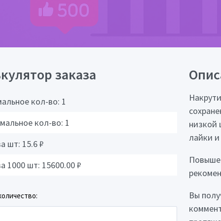
кулятор заказа
Опис
Накрути
альное кол-во:
1
сохране
мальное кол-во:
1
низкой 
лайки и
за шт:
15.6
₽
Повышен
за 1000 шт:
15600.00
₽
рекомен
Вы полу
количество:
коммент