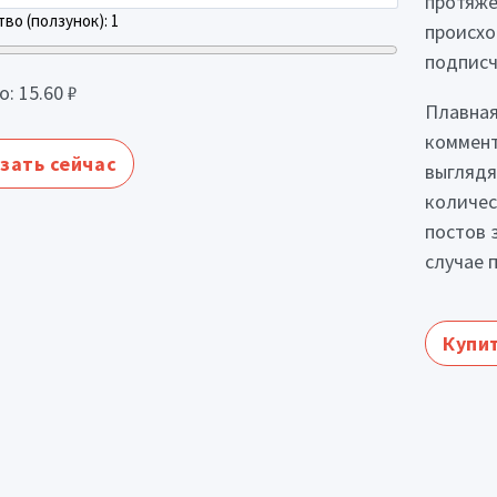
протяже
во (ползунок):
1
происхо
подписч
о:
15.60
₽
Плавная
коммент
зать сейчас
выглядя
количес
постов 
случае 
Купит