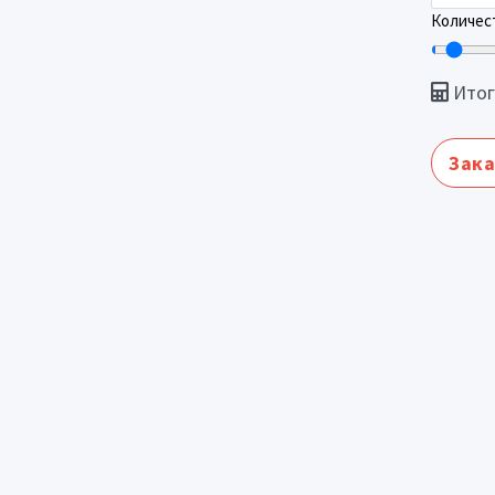
Количест
Итог
Зака