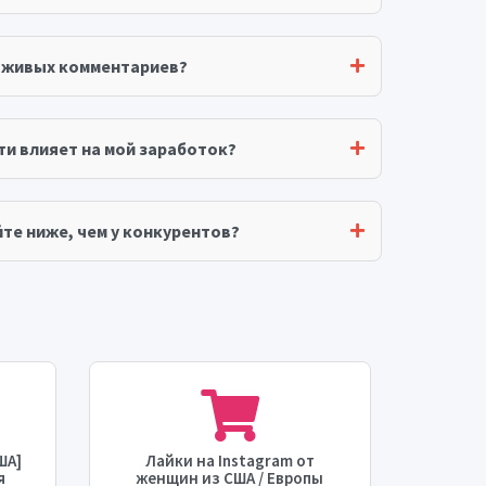
я живых комментариев?
ти влияет на мой заработок?
те ниже, чем у конкурентов?
ША]
Лайки на Instagram от
Instag
я
женщин из США / Европы
попол