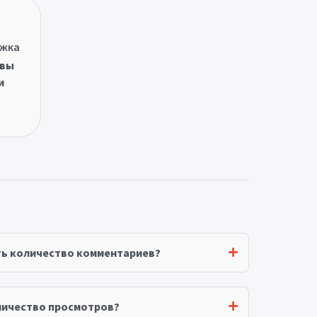
ржка
овы
и
ть количество комментариев?
личество просмотров?