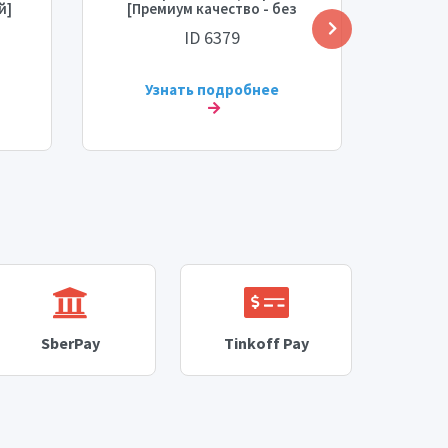
й]
[Премиум качество - без
дней
я
отписок]
начала
ID 6379
сть:
Узнать подробнее
У
SberPay
Tinkoff Pay