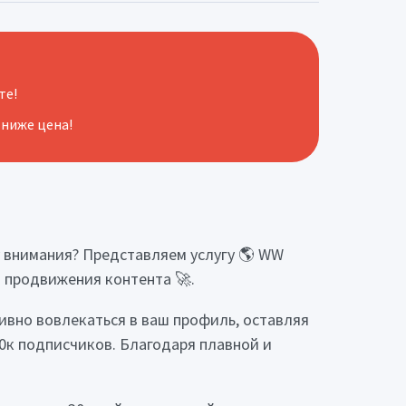
те!
 ниже цена!
у внимания? Представляем услугу 🌎 WW
о продвижения контента 🚀.
тивно вовлекаться в ваш профиль, оставляя
10к подписчиков. Благодаря плавной и