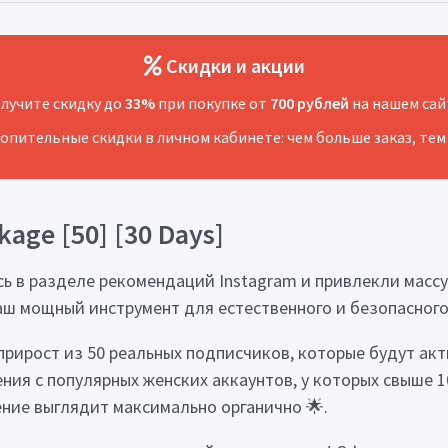
Скидки и акции
лучите скидку до
33%
при покупке от
700 рублей
на нашем сай
копительные скидки в личном кабинете: чем больше заказ, тем
age [50] [30 Days]
сь в разделе рекомендаций Instagram и привлекли масс
 ваш мощный инструмент для естественного и безопасног
прирост из 50 реальных подписчиков, которые будут ак
ния с популярных женских аккаунтов, у которых свыше 
ение выглядит максимально органично 🌟.