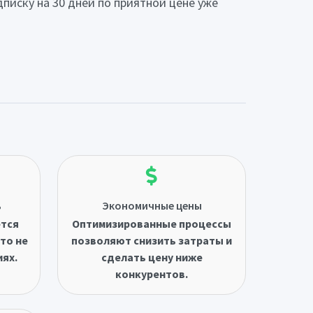
писку на 30 дней по приятной цене уже
ь
Экономичные цены
ётся
Оптимизированные процессы
то не
позволяют снизить затраты и
иях.
сделать цену ниже
конкурентов.