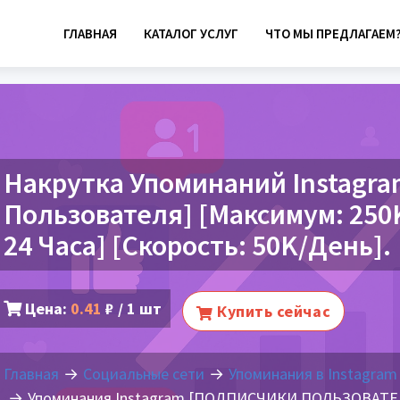
ГЛАВНАЯ
КАТАЛОГ УСЛУГ
ЧТО МЫ ПРЕДЛАГАЕМ
Накрутка Упоминаний Instagra
Пользователя] [Максимум: 250K]
24 Часа] [Скорость: 50K/День].
Цена:
0.41
₽ / 1 шт
Купить сейчас
Главная
Социальные сети
Упоминания в Instagram
Упоминания Instagram [ПОДПИСЧИКИ ПОЛЬЗОВАТЕЛЯ]