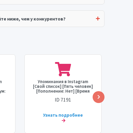
те ниже, чем у конкурентов?
m
Упоминания в Instagram
Упо
[Свой список] [Пять человек]
ум:
[Пополнение: Нет] [Время
ПОЛЬ
ас]
старта: 0-10 часов]
[Макс:
ID 7191
[Скорость: 10-20 тыс./день]
12 ча
Узнать подробнее
У