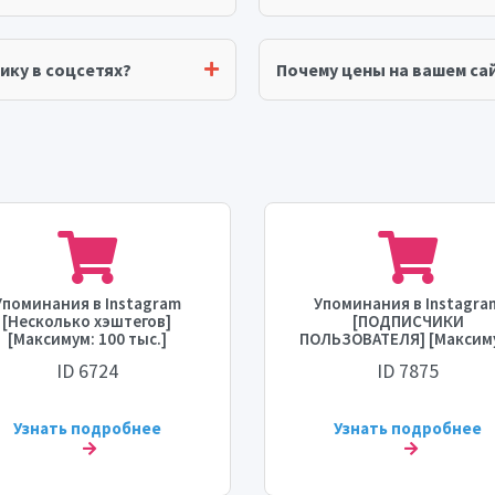
ику в соцсетях?
Почему цены на вашем сай
Упоминания в Instagram
Упоминания в Instagra
[Несколько хэштегов]
[ПОДПИСЧИКИ
[Максимум: 100 тыс.]
ПОЛЬЗОВАТЕЛЯ] [Максим
Пополнение: Нет] [Время
1М] [Время начала: 0 - 1 ч
ID 6724
ID 7875
запуска: 24 - 48 часов]
[Скорость: 20К/день]
[Скорость: 3 тыс./день]
Узнать подробнее
Узнать подробнее