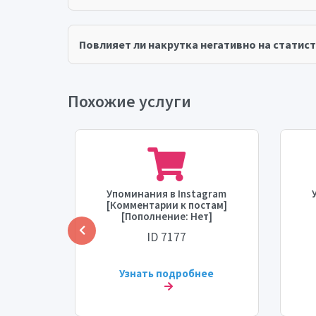
Повлияет ли накрутка негативно на статист
Похожие услуги
gram
Упоминания в Instagram
1 тыс.]
[Комментарии к постам]
тарта: 1
[Пополнение: Нет]
ь: 300
[Максимум: 5 тыс.] [Время
[
ID 7177
запуска: 0-12 часов]
[Скорость: До 2 тыс./день]
ее
Узнать подробнее