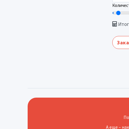
Количест
Итог
Зака
По
А еще – на