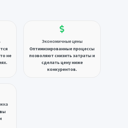
ь
Экономичные цены
ётся
Оптимизированные процессы
то не
позволяют снизить затраты и
иях.
сделать цену ниже
конкурентов.
ржка
овы
и