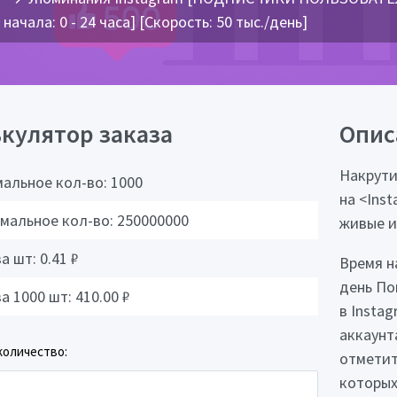
начала: 0 - 24 часа] [Скорость: 50 тыс./день]
кулятор заказа
Опис
Накрути
альное кол-во:
1000
на <Ins
мальное кол-во:
250000000
живые и
за шт:
0.41
₽
Время на
день По
за 1000 шт:
410.00
₽
в Insta
аккаунт
количество:
отметит
которых