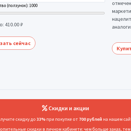
отмечен
во (ползунок):
1000
маркети
нацелит
о:
410.00
₽
аналоги
зать сейчас
Купит
Скидки и акции
лучите скидку до
33%
при покупке от
700 рублей
на нашем сай
копительные скидки в личном кабинете: чем больше заказ, тем