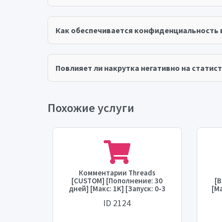
Как обеспечивается конфиденциальность 
Повлияет ли накрутка негативно на статист
Похожие услуги
s
Комментарии Threads
ней]
[CUSTOM] [Пополнение: 30
[
т: 0-3
дней] [Макс: 1K] [Запуск: 0-3
[Ма
 в день]
часа] [Скорость: до 1K в день]
[Ск
ID 2124
💧⛔