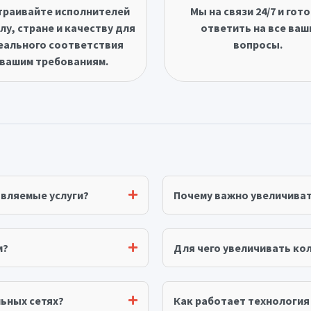
траивайте исполнителей
Мы на связи 24/7 и гот
лу, стране и качеству для
ответить на все ваш
еального соответствия
вопросы.
вашим требованиям.
авляемые услуги?
Почему важно увеличива
м?
Для чего увеличивать ко
ьных сетях?
Как работает технологи