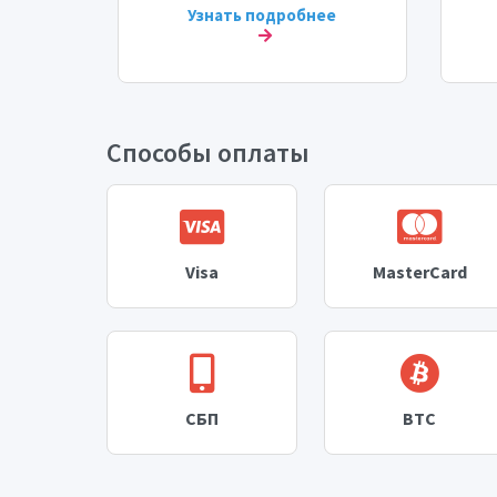
ее
Узнать подробнее
Способы оплаты
Visa
MasterCard
СБП
BTC