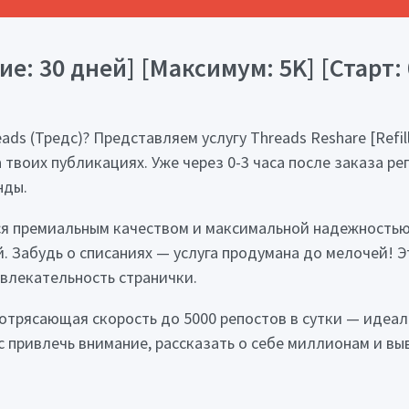
: 30 дней] [Максимум: 5K] [Старт: 0
ds (Тредс)? Представляем услугу Threads Reshare [Refill
твоих публикациях. Уже через 0-3 часа после заказа реп
нды.
ся премиальным качеством и максимальной надежностью
. Забудь о списаниях — услуга продумана до мелочей! 
влекательность странички.
потрясающая скорость до 5000 репостов в сутки — идеа
нс привлечь внимание, рассказать о себе миллионам и в