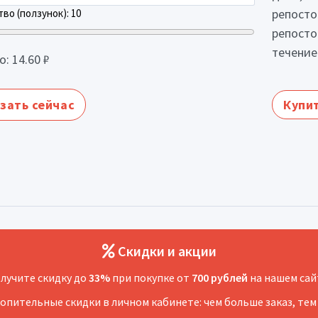
репосто
во (ползунок):
10
репосто
течение
о:
14.60
₽
зать сейчас
Купит
Скидки и акции
лучите скидку до
33%
при покупке от
700 рублей
на нашем сай
копительные скидки в личном кабинете: чем больше заказ, тем