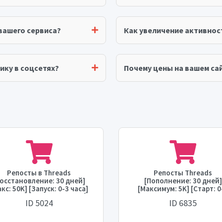
вашего сервиса?
Как увеличение активнос
ику в соцсетях?
Почему цены на вашем сай
Репосты в Threads
Репосты Threads
Восстановление: 30 дней]
[Пополнение: 30 дней]
кс: 50K] [Запуск: 0-3 часа]
[Максимум: 5K] [Старт: 0
орость: до 50K в сутки] 💧
часа] [Скорость: до 5K в д
ID 5024
ID 6835
⛔
💧⛔