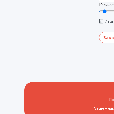
Количест
Итог
Зака
По
А еще – на