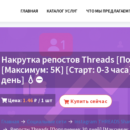
ГЛАВНАЯ
КАТАЛОГ УСЛУГ
ЧТО МЫ ПРЕДЛАГАЕМ
Накрутка репостов Threads [П
[Максимум: 5K] [Старт: 0-3 часа
день] 💧⛔
Цена:
1.46
₽ / 1 шт
Купить сейчас
Главная
Социальные сети
Instagram THREADS Sha
Репосты Threads [Пополнение: 30 дней] [Максимум: 5