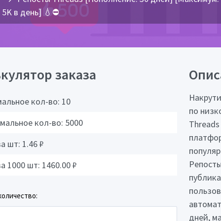
5K в день] 💧⛔
кулятор заказа
Опис
Накрути
альное кол-во:
10
по низк
мальное кол-во:
5000
Threads
платфор
за шт:
1.46
₽
популяр
Репосты
за 1000 шт:
1460.00
₽
публика
пользов
количество:
автомат
дней, м