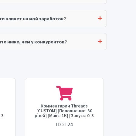
ти влияет на мой заработок?
те ниже, чем у конкурентов?
Комментарии Threads
Р
[CUSTOM] [Пополнение: 30
[Восс
-3
дней] [Макс: 1K] [Запуск: 0-3
[Макс:
ень]
часа] [Скорость: до 1K в день]
[Скоро
ID 2124
💧⛔