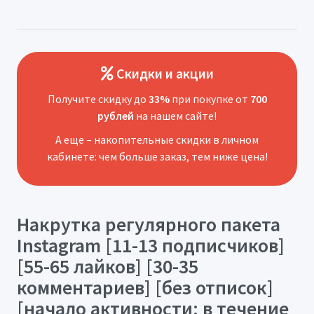
Скидки и акции
Получите скидку до
33%
при покупке от
700
рублей
на нашем сайте!
А еще – накопительные скидки в личном
кабинете: чем больше заказ, тем ниже цена!
Накрутка регулярного пакета
Instagram [11-13 подписчиков]
[55-65 лайков] [30-35
комментариев] [без отписок]
[начало активности: в течение