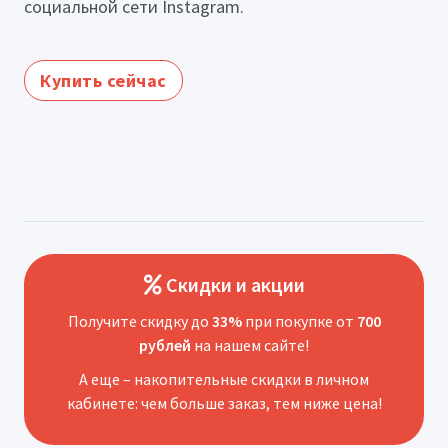
социальной сети Instagram.
Купить сейчас
Скидки и акции
Получите скидку до
33%
при покупке от
700
рублей
на нашем сайте!
А еще – накопительные скидки в личном
кабинете: чем больше заказ, тем ниже цена!