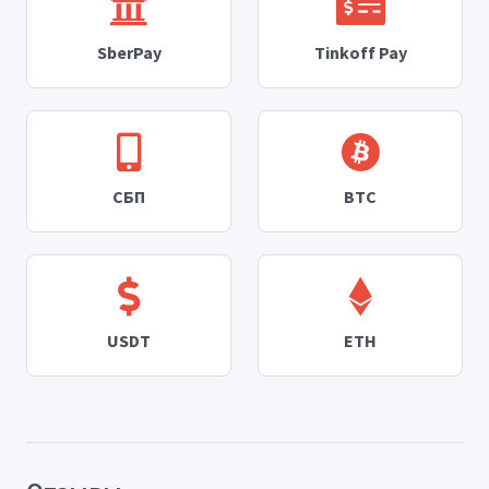
SberPay
Tinkoff Pay
СБП
BTC
USDT
ETH