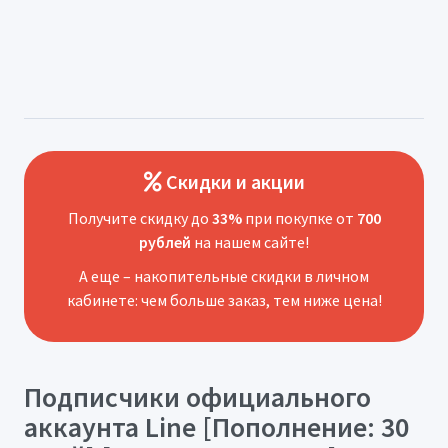
Скидки и акции
Получите скидку до
33%
при покупке от
700
рублей
на нашем сайте!
А еще – накопительные скидки в личном
кабинете: чем больше заказ, тем ниже цена!
Подписчики официального
аккаунта Line [Пополнение: 30