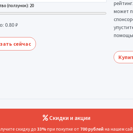
рейтинг
во (ползунок):
20
может п
спонсор
о:
0.80
₽
упустит
помощью
зать сейчас
Купит
Скидки и акции
лучите скидку до
33%
при покупке от
700 рублей
на нашем сай