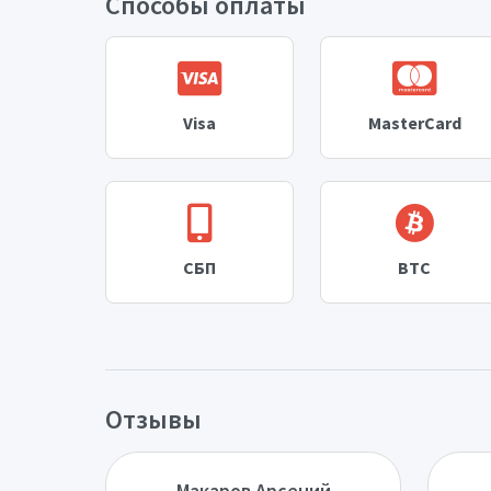
Способы оплаты
Visa
MasterCard
СБП
BTC
Отзывы
Макаров Арсений