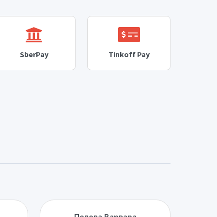
SberPay
Tinkoff Pay
Попова Варвара