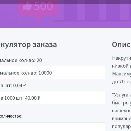
кулятор заказа
Опис
Накрути
альное кол-во:
20
низкой 
мальное кол-во:
10000
Максиму
до 70 ты
за шт:
0.04
₽
"Услуга
за 1000 шт:
40.00
₽
быстро 
вашем к
количество:
внимани
популяр