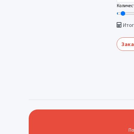
Количест
Итог
Зака
По