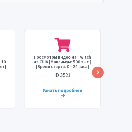
Просмотры видео на Twitch
П
 10
из США [Максимум: 500 тыс.]
[По
ет]
[Время старта: 0 - 24 часа]
[Мак
я
[Скорость: До 15 тыс./день]
старта:
ID 3521
⛔💧
Д
Узнать подробнее
У