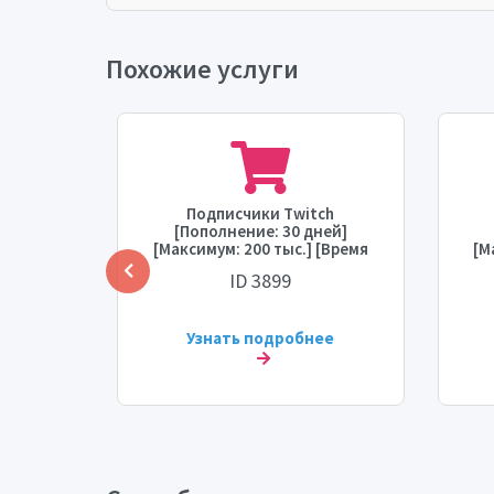
Похожие услуги
ime по
Подписчики Twitch
каждый
[Пополнение: 30 дней]
т)
[Максимум: 200 тыс.] [Время
[М
ремя
старта: 12 часов] [Скорость: 1
ст
ID 3899
а)
тыс./день] ♻️
день)
ее
Узнать подробнее