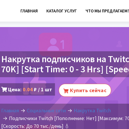
ГЛАВНАЯ
КАТАЛОГ УСЛУГ
ЧТО МЫ ПРЕДЛАГАЕМ
Накрутка подписчиков на Twitch 
70K] [Start Time: 0 - 3 Hrs] [Spe
Цена:
0.04
₽ / 1 шт
Купить сейчас
Главная
Социальные сети
Накрутка Twitch
Подписчики Twitch [Пополнение: Нет] [Максимум: 70 т
[Скорость: До 70 тыс./день] 💧