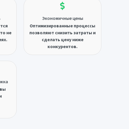
ь
Экономичные цены
ётся
Оптимизированные процессы
то не
позволяют снизить затраты и
иях.
сделать цену ниже
конкурентов.
ржка
овы
и