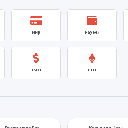
Мир
Payeer
USDT
ETH
Трофимова Ева
Кузнецов Иван