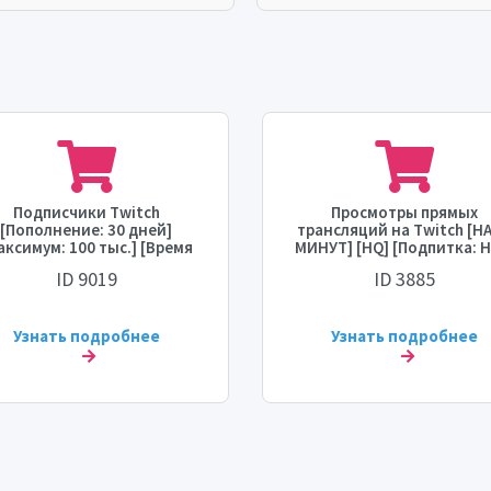
Подписчики Twitch
Просмотры прямых
[Пополнение: 30 дней]
трансляций на Twitch [НА
аксимум: 100 тыс.] [Время
МИНУТ] [HQ] [Подпитка: Н
арта: 0 - 1 час] [Скорость:
[Максимум: 500] [Врем
ID 9019
ID 3885
10 тыс./день] 💧
начала: МГНОВЕННО]
Узнать подробнее
Узнать подробнее